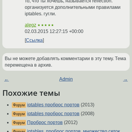
то, что ты хочешь, называется reflection.
организуется дополнительными правилами
iptables. гугли.
alegz
★★★★★
02.03.2015 12:27:15 +00:00
Ссылка
Вы не можете добавлять комментарии в эту тему. Тема
перемещена в архив.
←
Admin
→
Похожие темы
iptables проброс портов
(2013)
Форум
iptables проброс портов
(2008)
Форум
Проброс портов
(2012)
Форум
iptables, проброс портов, множество сеток
Форум