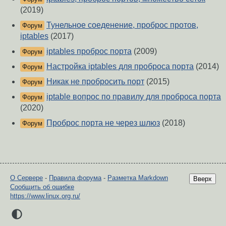
(2019)
Тунельное соеденение, проброс протов,
Форум
iptables
(2017)
iptables проброс порта
(2009)
Форум
Настройка iptables для проброса порта
(2014)
Форум
Никак не пробросить порт
(2015)
Форум
iptable вопрос по правилу для проброса порта
Форум
(2020)
Проброс порта не через шлюз
(2018)
Форум
О Сервере
-
Правила форума
-
Разметка Markdown
Вверх
Сообщить об ошибке
https://www.linux.org.ru/