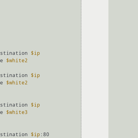
stination 
$ip
e 
$white2
stination 
$ip
e 
$white2
stination 
$ip
e 
$white3
stination 
$ip
:80
