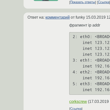
Показать ответы
Ссылка
Ответ на:
комментарий
от funky
15.03.2019 1
фрагмент ip addr
2: eth0: <BROAD
    inet 123.123.123.4/29 brd 123.123.123.7 scope global eth0

    inet 123.123.123.2/32 scope global eth0

    inet 123.123.123.3/32 scope global eth0

3: eth1: <BROAD
    inet 192.168.10.1/24 brd 192.168.10.255 scope global eth1

4: eth2: <BROAD
    inet 192.168.15.1/24 brd 192.168.15.255 scope global eth2

5: eth3: <BROAD
corkscrew
(
17.03.2019 
Ссылка