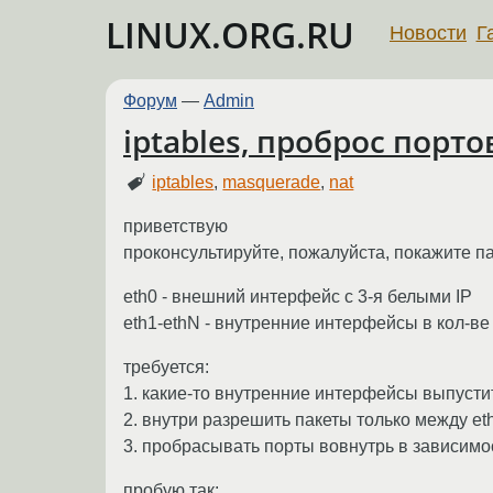
LINUX.ORG.RU
Новости
Г
Форум
—
Admin
iptables, проброс порт
iptables
,
masquerade
,
nat
приветствую
проконсультируйте, пожалуйста, покажите па
eth0 - внешний интерфейс с 3-я белыми IP
eth1-ethN - внутренние интерфейсы в кол-ве
требуется:
1. какие-то внутренние интерфейсы выпусти
2. внутри разрешить пакеты только между eth
3. пробрасывать порты вовнутрь в зависимост
пробую так: