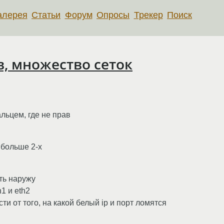
алерея
Статьи
Форум
Опросы
Трекер
Поиск
ов, множество сеток
льцем, где не прав
 больше 2-х
ть наружу
1 и eth2
и от того, на какой белый ip и порт ломятся