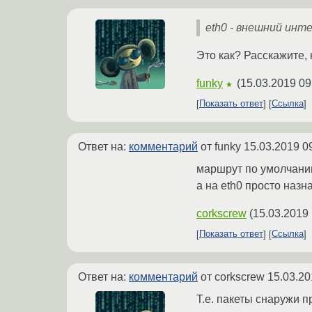
eth0 - внешний инте
Это как? Расскажите,
funky
(
15.03.2019 09
★
Показать ответ
Ссылка
Ответ на:
комментарий
от funky
15.03.2019 0
маршрут по умолчанию
а на eth0 просто назн
corkscrew
(
15.03.2019 
Показать ответ
Ссылка
Ответ на:
комментарий
от corkscrew
15.03.20
Т.е. пакеты снаружи п