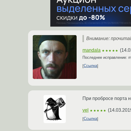
Внимание: прочита
mandala
(
14.0
★★★★★
Последнее исправление: 
Ссылка
При пробросе порта не
vel
(
14.03.201
★★★★★
Ссылка