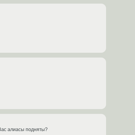
у Вас алиасы подняты?