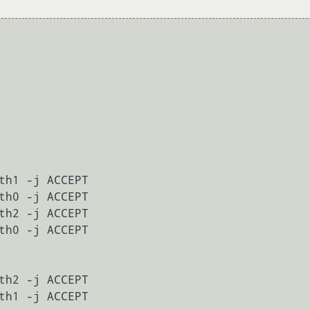
th1 -j ACCEPT

th0 -j ACCEPT

th2 -j ACCEPT

th0 -j ACCEPT

th2 -j ACCEPT

th1 -j ACCEPT
