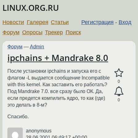
LINUX.ORG.RU
Новости
Галерея
Статьи
Регистрация
-
Вход
Форум
Опросы
Трекер
Поиск
Форум
—
Admin
ipchains + Mandrake 8.0
После установки ipchains и запуска его с
флагом -L выдается сообщение Incompatible
0
with this kernel. Как заставить его работать?
Под Mandrake 7.0. все сразу было ОК. Да,
если предется компилить ядро, то как (где)
0
это делать в 8-м?
Спасибо.
anonymous
28.06.2001 06:49:17 +00:00