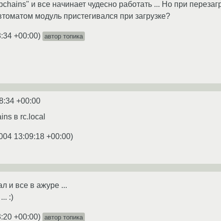
pchains" и все начинает чудесно работать ... Но при перезаг
 автоматом модуль пристегивался при загрузке?
8:34 +00:00
)
автор топика
8:34 +00:00
ns в rc.local
004 13:09:18 +00:00
)
ал и все в ажуре ...
. :)
3:20 +00:00
)
автор топика