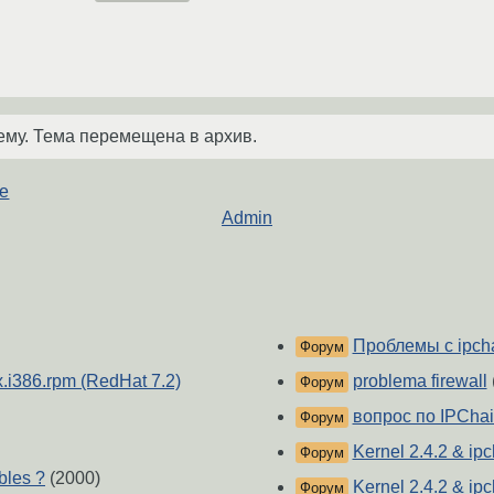
ему. Тема перемещена в архив.
е
Admin
Проблемы с ipch
Форум
x.i386.rpm (RedHat 7.2)
problema firewall
Форум
вопрос по IPCha
Форум
Kernel 2.4.2 & ipc
Форум
bles ?
(2000)
Kernel 2.4.2 & ipc
Форум