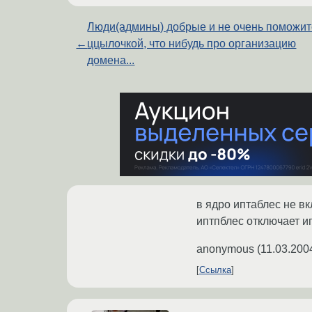
Люди(админы) добрые и не очень поможит
←
ццылочкой, что нибудь про организацию
домена...
в ядро иптаблес не в
иптпблес отключает ип
anonymous
(
11.03.200
Ссылка