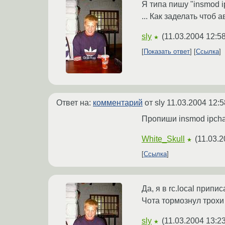
Я типа пишу "insmod i
... Как заделать чтоб
sly
(
11.03.2004 12:5
★
Показать ответ
Ссылка
Ответ на:
комментарий
от sly
11.03.2004 12:5
Пропиши insmod ipchai
White_Skull
(
11.03.2
★
Ссылка
Да, я в rc.local припис
Чота тормознул трохи ..
sly
(
11.03.2004 13:2
★