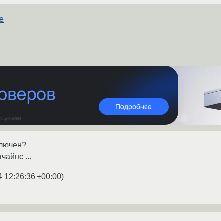
е
ключен?
чайнс ...
4 12:26:36 +00:00
)