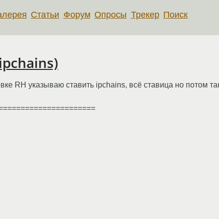
алерея
Статьи
Форум
Опросы
Трекер
Поиск
pchains)
вке RH указываю ставить ipchains, всё ставица но потом та
======================