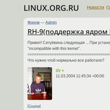
LINUX.ORG.RU
Новости
Г
Форум
—
Admin
RH-9(поддержка ядром i
Привет! Ситуёвина следующая ... При устано
"incompatible with this kernel".
=====================================
Что нужно чтоб нормально все работало?
sly
★
11.03.2004 11:45:34 +00:00
Ссылка