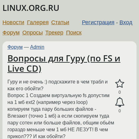
LINUX.ORG.RU
Новости
Галерея
Статьи
Регистрация
-
Вход
Форум
Опросы
Трекер
Поиск
Форум
—
Admin
Вопросы для Гуру (по FS и
Live CD)
Гуру и не очень :) подскажите в чем трабл и
как его обойти?
0
Вопрос 1 Создаем виртуальную fs допустим
на 1 мб ext2 (например через loop)
копируем туда пару больших файлов -
0
Влезают (точно 1 мб) а если скопируем туда
пару сотен или больше файлов, общим обьём
гораздо меньше чем 1 мб НЕ ЛЕЗУТ! В чем
прикол??? И как обойти?