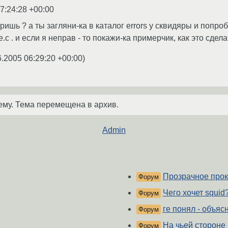
7:24:28 +00:00
оришь ? а ты загляни-ка в каталог errors у сквидяры и попроб
.c . и если я неправ - то покажи-ка примерчик, как это сдел
6.2005 06:29:20 +00:00
)
ему. Тема перемещена в архив.
Admin
Прозрачное прок
Форум
Чего хочет squid
Форум
ге понял - объяс
Форум
На чьей стороне
Форум