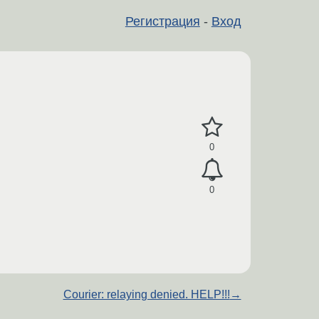
Регистрация
-
Вход
0
0
Courier: relaying denied. HELP!!!
→