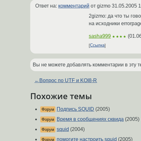
Ответ на:
комментарий
от gizmo
31.05.2005 1
2gizmo: да что ты гов
на исходники errorpage
sasha999
(
01.0
★★★★
Ссылка
Вы не можете добавлять комментарии в эту т
←
Вопрос по UTF и KOI8-R
Похожие темы
Подпись SQUID
(2005)
Форум
Время в сообщениях сквида
(2005)
Форум
squid
(2004)
Форум
помогите настроить squid
(2005)
Форум