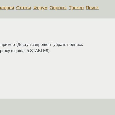
алерея
Статьи
Форум
Опросы
Трекер
Поиск
апример "Доступ запрещен" убрать подпись
proxy (squid/2.5.STABLE9)