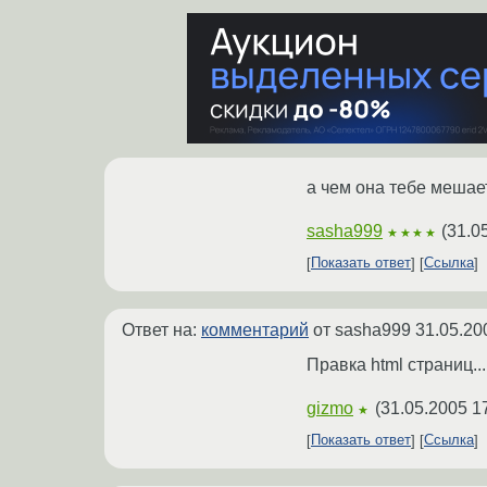
а чем она тебе мешае
sasha999
(
31.0
★★★★
Показать ответ
Ссылка
Ответ на:
комментарий
от sasha999
31.05.20
Правка html страниц....
gizmo
(
31.05.2005 1
★
Показать ответ
Ссылка