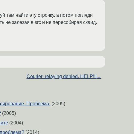
уй там найти эту строчку. а потом погляди
ать не залезая в src и не пересобирая сквид.
Courier: relaying denied. HELP!!!
→
сирование. Проблема.
(2005)
?
(2005)
ните
(2004)
 проблема?
(2014)