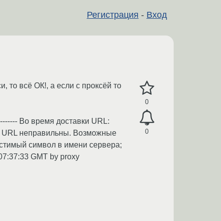
Регистрация
-
Вход
 то всё ОК!, а если с проксёй то
0
----------- Во время доставки URL:
0
ты URL неправильны. Возможные
стимый символ в имени сервера;
004 07:37:33 GMT by proxy