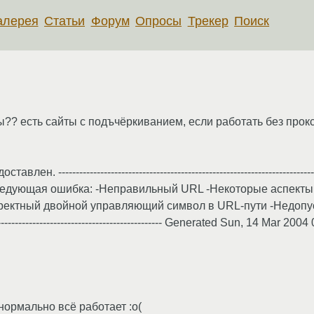
алерея
Статьи
Форум
Опросы
Трекер
Поиск
 есть сайты с подъчёркиванием, если работать без прокси,
-------------------------------------------------------------------
а следующая ошибка: -Неправильный URL -Некоторые аспек
рректный двойной управляющий символ в URL-пути -Недопу
-------------------------------------------- Generated Sun, 14 Mar 2
нормально всё работает :о(