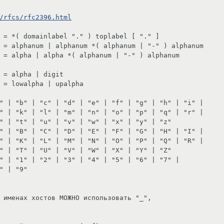
/rfcs/rfc2396.html
 именах хостов МОЖНО использовать "_",
