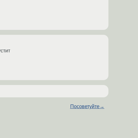
устит
Посоветуйте
→