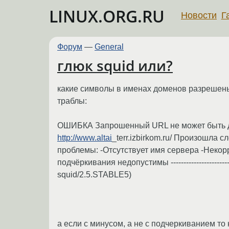
LINUX.ORG.RU
Новости
Г
Форум
—
General
глюк squid или?
какие символы в именах доменов разрешены??
траблы:
ОШИБКА Запрошенный URL не может быть доставлен. --
http://www.altai
_terr.izbirkom.ru/ Произошл
проблемы: -Отсутствует имя сервера -Неко
подчёркивания недопустимы -------------------------
squid/2.5.STABLE5)
а если с минусом, а не с подчеркиванием то 