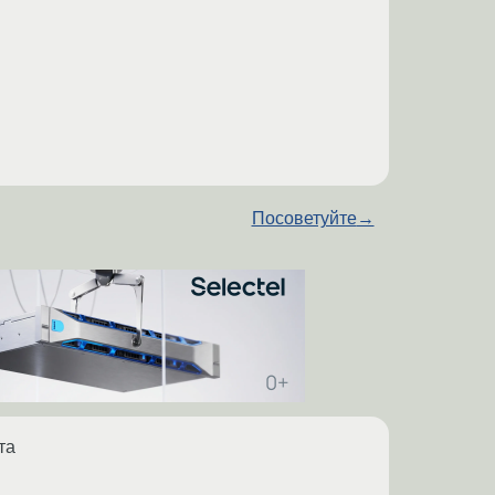
Посоветуйте
→
та