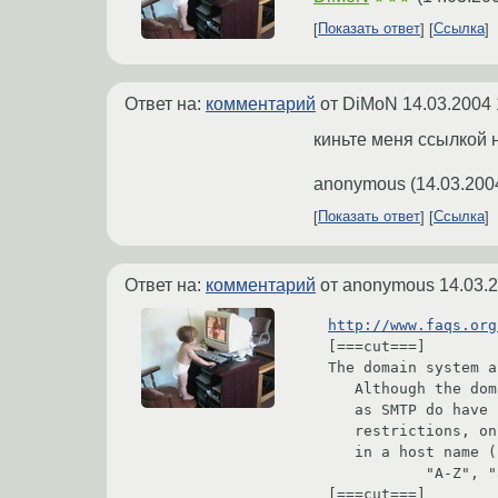
Показать ответ
Ссылка
Ответ на:
комментарий
от DiMoN
14.03.2004 
киньте меня ссылкой 
anonymous
(
14.03.200
Показать ответ
Ссылка
Ответ на:
комментарий
от anonymous
14.03.
http://www.faqs.org
[===cut===]

The domain system a
   Although the domain system has no restrictions, other protocols such

   as SMTP do have name restrictions.  Because of other protocol

   restrictions, only the following characters are recommended for use

   in a host name (besides the dot separator):

           "A-Z", "a-z", "0-9", dash and underscore

[===cut===]
