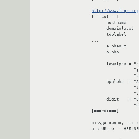
http://www.faqs.org
[===cut===]

      hostname      = *( domainlabel "." ) toplabel [ "." ]

      domainlabel   = alphanum | alphanum *( alphanum | "-" ) alphanum

      toplabel      = alpha | alpha *( alphanum | "-" ) alphanum

...

      alphanum      = alpha | digit

      alpha         = lowalpha | upalpha

      lowalpha = "a" | "b" | "c" | "d" | "e" | "f" | "g" | "h" | "i" |

                 "j" | "k" | "l" | "m" | "n" | "o" | "p" | "q" | "r" |

                 "s" | "t" | "u" | "v" | "w" | "x" | "y" | "z"

      upalpha  = "A" | "B" | "C" | "D" | "E" | "F" | "G" | "H" | "I" |

                 "J" | "K" | "L" | "M" | "N" | "O" | "P" | "Q" | "R" |

                 "S" | "T" | "U" | "V" | "W" | "X" | "Y" | "Z"

      digit    = "0" | "1" | "2" | "3" | "4" | "5" | "6" | "7" |

                 "8" | "9"

[===cut===]

откуда видно, что в
а в URL'е -- НЕЛЬЗЯ
