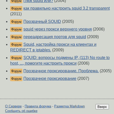
глюк squid или?
(2004)
Форум
как правильно настроить squid 3.2 transparent
Форум
(2011)
Прозрачный SQUID
(2005)
Форум
squid через прокси верхнего уровня
(2006)
Форум
переадресация портов для squid
(2009)
Форум
Squid, настройка прокси на клиентах и
Форум
REDIRECT в iptables.
(2009)
SQUID: вопросы подмены IP, (113) No route to
Форум
host, ..., помогите настроить прокси
(2006)
Прозрачное проксирование. Проблема.
(2005)
Форум
Прозрачное проксирование
(2007)
Форум
О Сервере
-
Правила форума
-
Разметка Markdown
Вверх
Сообщить об ошибке