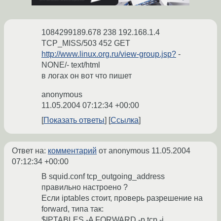
1084299189.678 238 192.168.1.4
TCP_MISS/503 452 GET
http://www.linux.org.ru/view-group.jsp?
-
NONE/- text/html
в логах он вот что пишет
anonymous
11.05.2004 07:12:34 +00:00
Показать ответы
Ссылка
Ответ на:
комментарий
от anonymous
11.05.2004
07:12:34 +00:00
В squid.conf tcp_outgoing_address
правильно настроено ?
Если iptables стоит, проверь разрешение на
forward, типа так:
$IPTABLES -A FORWARD -p tcp -i