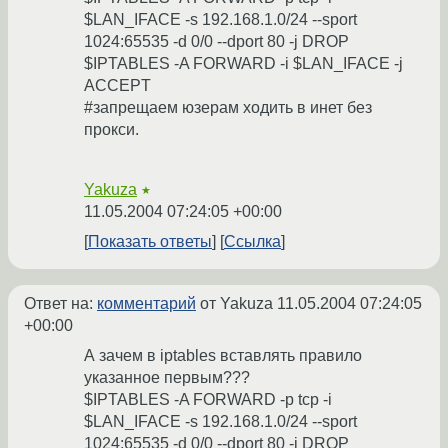
$LAN_IFACE -s 192.168.1.0/24 --sport
1024:65535 -d 0/0 --dport 80 -j DROP
$IPTABLES -A FORWARD -i $LAN_IFACE -j
ACCEPT
#запрещаем юзерам ходить в инет без
прокси.
Yakuza
★
11.05.2004 07:24:05 +00:00
Показать ответы
Ссылка
Ответ на:
комментарий
от Yakuza
11.05.2004 07:24:05
+00:00
А зачем в iptables вставлять правило
указанное первым???
$IPTABLES -A FORWARD -p tcp -i
$LAN_IFACE -s 192.168.1.0/24 --sport
1024:65535 -d 0/0 --dport 80 -j DROP