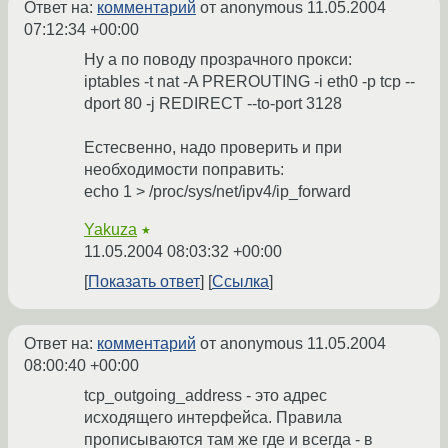
Ответ на:
комментарий
от anonymous
11.05.2004
07:12:34 +00:00
Ну а по поводу прозрачного прокси:
iptables -t nat -A PREROUTING -i eth0 -p tcp --
dport 80 -j REDIRECT --to-port 3128
Естесвенно, надо проверить и при
необходимости поправить:
echo 1 > /proc/sys/net/ipv4/ip_forward
Yakuza
★
11.05.2004 08:03:32 +00:00
Показать ответ
Ссылка
Ответ на:
комментарий
от anonymous
11.05.2004
08:00:40 +00:00
tcp_outgoing_address - это адрес
исходящего интерфейса. Правила
прописываются там же где и всегда - в