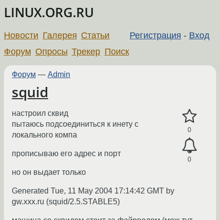
LINUX.ORG.RU
Новости
Галерея
Статьи
Регистрация
-
Вход
Форум
Опросы
Трекер
Поиск
Форум
—
Admin
squid
настроил сквид
пытаюсь подсоединиться к инету с
0
локального компа
прописываю его адрес и порт
0
но он выдает только
Generated Tue, 11 May 2004 17:14:42 GMT by
gw.xxx.ru (squid/2.5.STABLE5)