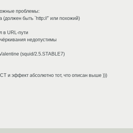
можные проблемы:
(должен быть `http://'' или похожий)
л в URL-пути
дчёркивания недопустимы
Valentine (squid/2.5.STABLE7)
T и эффект абсолютно тот, что описан выше )))