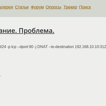
алерея
Статьи
Форум
Опросы
Трекер
Поиск
ание. Проблема.
24 -p tcp --dport 80 -j DNAT --to-destination 192.168.10.10:3
.