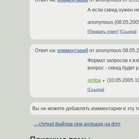
А если сквид нужен не 
anonymous
(
08.05.200
Показать ответ
Ссылка
Ответ на:
комментарий
от anonymous
08.05.
Формат запросов к вэ
вопрос - сквид будет 
simba
(
10.05.2005 1
★
Ссылка
Вы не можете добавлять комментарии в эту т
←
chmod файлов при аплоаде на фтп