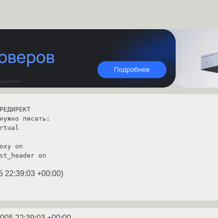
РЕДИРЕКТ

нужно писать:

rtual

oxy on

st_header on
5 22:39:03 +00:00
)
2005 22:39:03 +00:00