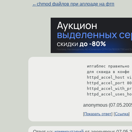
←
chmod файлов при аплоаде на фтп
иптаблес правильно 
для сквида в конфе 
httpd_accel_host vi
httpd_accel_port 80

httpd_accel_with_pr
httpd_accel_uses_ho
anonymous
(
07.05.200
Показать ответ
Ссылка
Ответ на:
комментарий
от anonymous
07.05.