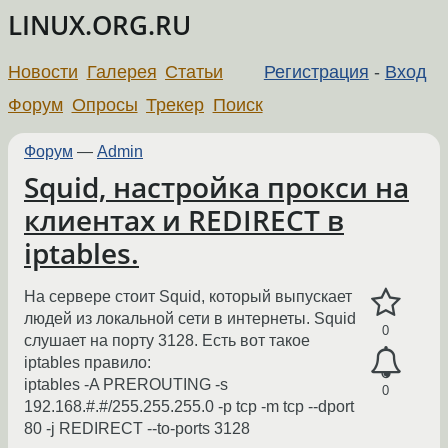
LINUX.ORG.RU
Новости
Галерея
Статьи
Регистрация
-
Вход
Форум
Опросы
Трекер
Поиск
Форум
—
Admin
Squid, настройка прокси на
клиентах и REDIRECT в
iptables.
На сервере стоит Squid, который выпускает
людей из локальной сети в интернеты. Squid
0
слушает на порту 3128. Есть вот такое
iptables правило:
iptables -A PREROUTING -s
0
192.168.#.#/255.255.255.0 -p tcp -m tcp --dport
80 -j REDIRECT --to-ports 3128