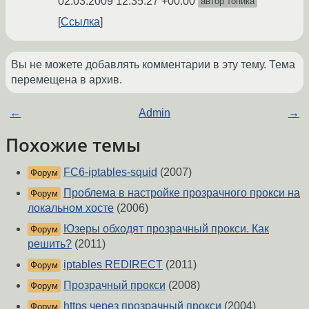
02.03.2009 12:35:27 +00:00
автор топика
Ссылка
Вы не можете добавлять комментарии в эту тему. Тема
перемещена в архив.
←
Admin
→
Похожие темы
FC6-iptables-squid
(2007)
Форум
Проблема в настройке прозрачного прокси на
Форум
локальном хосте
(2006)
Юзеры обходят прозрачный прокси. Как
Форум
решить?
(2011)
iptables REDIRECT
(2011)
Форум
Прозрачный прокси
(2008)
Форум
https через прозрачный прокси
(2004)
Форум