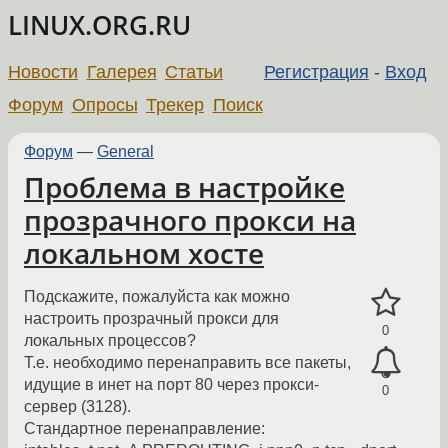
LINUX.ORG.RU
Новости
Галерея
Статьи
Регистрация
-
Вход
Форум
Опросы
Трекер
Поиск
Форум
—
General
Проблема в настройке
прозрачного прокси на
локальном хосте
Подскажите, пожалуйста как можно
настроить прозрачный прокси для
0
локальных процессов?
Т.е. необходимо перенаправить все пакеты,
идущие в инет на порт 80 через прокси-
0
сервер (3128).
Стандартное перенаправление: