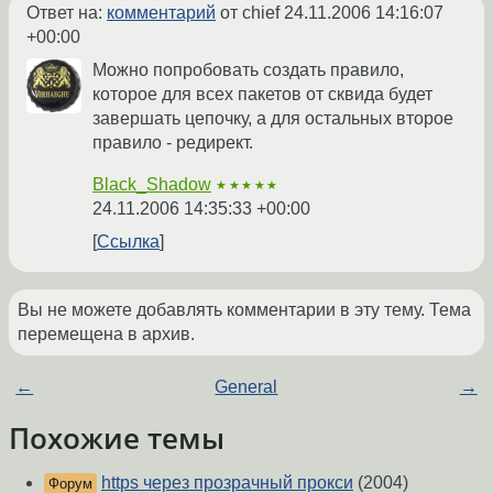
Ответ на:
комментарий
от chief
24.11.2006 14:16:07
+00:00
Можно попробовать создать правило,
которое для всех пакетов от сквида будет
завершать цепочку, а для остальных второе
правило - редирект.
Black_Shadow
★★★★★
24.11.2006 14:35:33 +00:00
Ссылка
Вы не можете добавлять комментарии в эту тему. Тема
перемещена в архив.
←
General
→
Похожие темы
https через прозрачный прокси
(2004)
Форум