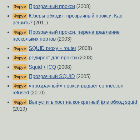
Прозрачный прокси
(2008)
Форум
Юзеры обходят прозрачный прокси. Как
Форум
решить?
(2011)
Прозрачный прокси, перенаправление
Форум
нескольких портов
(2003)
SQUID proxy + router
(2008)
Форум
редирект для прокси
(2003)
Форум
Squid + ICQ
(2008)
Форум
Прозрачный SQUID
(2005)
Форум
«прозрачный» прокси выдает connection
Форум
refused
(2010)
Выпустить хост на конкретный ip в обход squid
Форум
(2019)