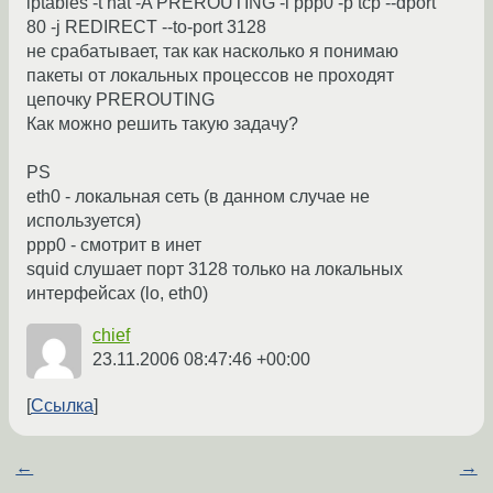
iptables -t nat -A PREROUTING -i ppp0 -p tcp --dport
80 -j REDIRECT --to-port 3128
не срабатывает, так как насколько я понимаю
пакеты от локальных процессов не проходят
цепочку PREROUTING
Как можно решить такую задачу?
PS
eth0 - локальная сеть (в данном случае не
используется)
ppp0 - смотрит в инет
squid слушает порт 3128 только на локальных
интерфейсах (lo, eth0)
chief
23.11.2006 08:47:46 +00:00
Ссылка
←
→