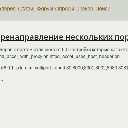
алерея
Статьи
Форум
Опросы
Трекер
Поиск
еренаправление нескольких по
еров с портом отличного от 80 Настройки которые касаютс
httpd_accel_with_proxy on httpd_accel_uses_host_header on
168.0.1 -p tcp -m multiport --dport 80,8000,8001,8002,8080,808
ы.