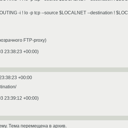
ROUTING -i ! lo -p tcp --source $LOCALNET --destination ! $LOC
 прозрачного FTP-proxy)
03 23:38:23 +00:00
)
23:38:23 +00:00
tination/
03 23:39:12 +00:00
)
ему. Тема перемещена в архив.