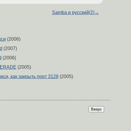
Samba и русский(2)
→
кси
(2006)
d
(2007)
d
(2006)
UERADE
(2005)
си, как закрыть порт 3128
(2005)
Вверх