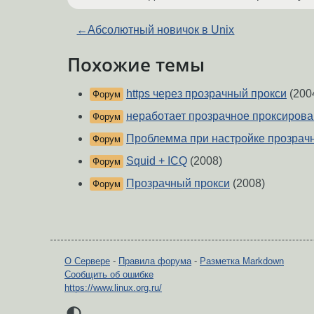
←
Абсолютный новичок в Unix
Похожие темы
https через прозрачный прокси
(200
Форум
неработает прозрачное проксиров
Форум
Проблемма при настройке прозрачн
Форум
Squid + ICQ
(2008)
Форум
Прозрачный прокси
(2008)
Форум
О Сервере
-
Правила форума
-
Разметка Markdown
Сообщить об ошибке
https://www.linux.org.ru/