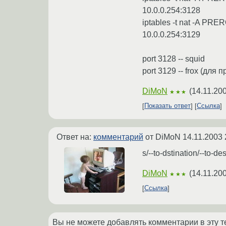
10.0.0.254:3128
iptables -t nat -A PRE
10.0.0.254:3129
port 3128 -- squid
port 3129 -- frox (для
DiMoN
(
14.11.20
★★★
Показать ответ
Ссылка
Ответ на:
комментарий
от DiMoN
14.11.2003 
s/--to-dstination/--to-des
DiMoN
(
14.11.20
★★★
Ссылка
Вы не можете добавлять комментарии в эту т