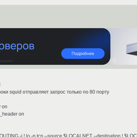
l
оки squid отправляет запрос только по 80 порту
y on
_header on
ROUTING -i ! lo -p tcp --source $LOCALNET --destination ! $LOC