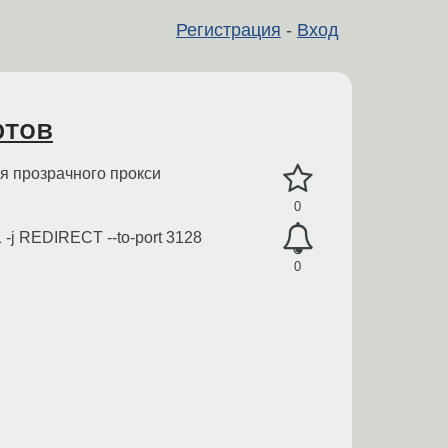
Регистрация
-
Вход
ртов
я прозрачного прокси
0
1 -j REDIRECT --to-port 3128
0