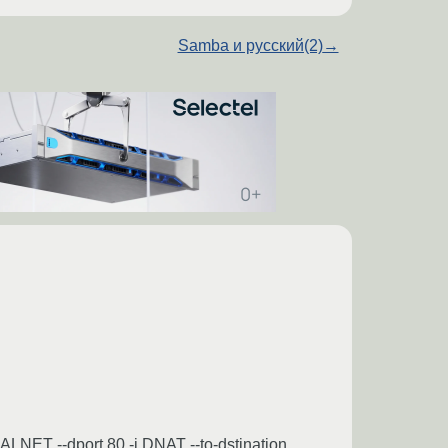
Samba и русский(2)
→
ALNET --dport 80 -j DNAT --to-dstination