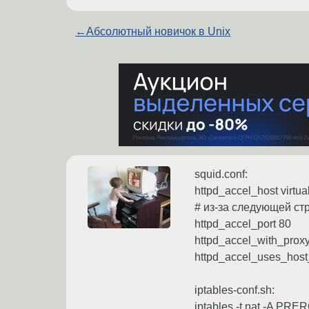
←
Абсолютный новичок в Unix
squid.conf:
httpd_accel_host virtua
# из-за следующей стр
httpd_accel_port 80
httpd_accel_with_prox
httpd_accel_uses_host
iptables-conf.sh:
iptables -t nat -A PRE