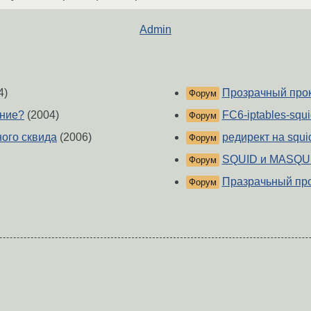
Admin
4)
Прозрачный про
Форум
ание?
(2004)
FC6-iptables-squi
Форум
ого сквида
(2006)
редирект на squi
Форум
SQUID и MASQ
Форум
Празрачьный прок
Форум