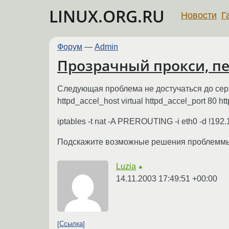
LINUX.ORG.RU
Новости
Г
Форум
—
Admin
Прозрачный прокси, п
Следующая проблема не достучаться до серв
httpd_accel_host virtual httpd_accel_port 80 
iptables -t nat -A PREROUTING -i eth0 -d !192.
Подскажите возможные решения проблемм
Luzia
★
14.11.2003 17:49:51 +00:00
Ссылка