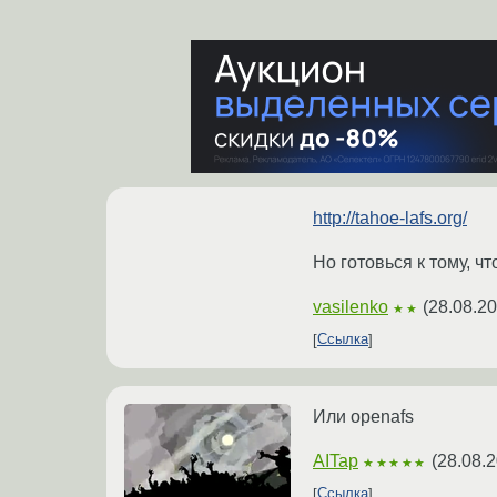
http://tahoe-lafs.org/
Но готовься к тому, чт
vasilenko
(
28.08.20
★★
Ссылка
Или openafs
AITap
(
28.08.2
★★★★★
Ссылка