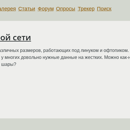
алерея
Статьи
Форум
Опросы
Трекер
Поиск
ной сети
азличных размеров, работающих под линуком и офтопиком. 
 у многих довольно нужные данные на жестких. Можно как-
е шары?