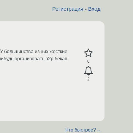
Регистрация
-
Вход
У большинства из них жесткие
нибудь организовать p2p бекап
0
2
Что быстрее?
→