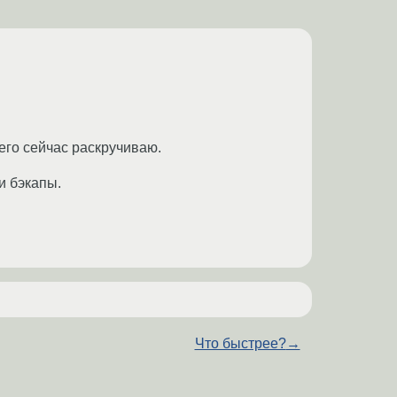
его сейчас раскручиваю.
и бэкапы.
Что быстрее?
→