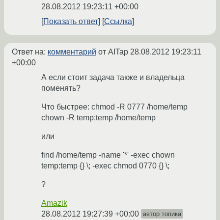
28.08.2012 19:23:11 +00:00
Показать ответ
Ссылка
Ответ на:
комментарий
от AITap
28.08.2012 19:23:11
+00:00
А если стоит задача также и владельца
поменять?
Что быстрее: chmod -R 0777 /home/temp
chown -R temp:temp /home/temp
или
find /home/temp -name '*' -exec chown
temp:temp {} \; -exec chmod 0770 {} \;
?
Amazik
28.08.2012 19:27:39 +00:00
автор топика