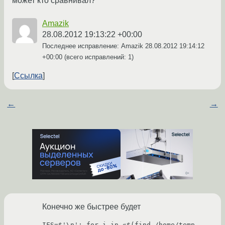
может кто сравнивал?
Amazik
28.08.2012 19:13:22 +00:00
Последнее исправление: Amazik
28.08.2012 19:14:12
+00:00
(всего исправлений: 1)
Ссылка
←
→
Конечно же быстрее будет
IFS=$'\n'; for i in «$(find /home/temp -