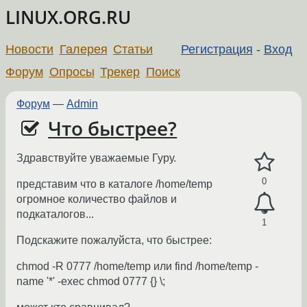
LINUX.ORG.RU
Новости
Галерея
Статьи
Регистрация
-
Вход
Форум
Опросы
Трекер
Поиск
Форум
—
Admin
Что быстрее?
Здравствуйте уважаемые Гуру.
0
представим что в каталоге /home/temp
огромное количество файлов и
подкаталогов...
1
Подскажите пожалуйста, что быстрее:
chmod -R 0777 /home/temp или find /home/temp -
name '*' -exec chmod 0777 {} \;