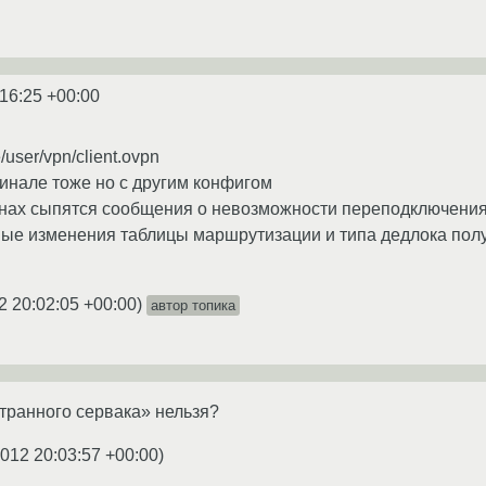
:16:25 +00:00
/user/vpn/client.ovpn
инале тоже но с другим конфигом
кнах сыпятся сообщения о невозможности переподключения (
ные изменения таблицы маршрутизации и типа дедлока получ
2 20:02:05 +00:00
)
автор топика
транного сервака» нельзя?
2012 20:03:57 +00:00
)