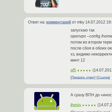
Ответ на:
комментарий
от mky
14.07.2012 19
запускаю так
openvpn --config /home
потом во втором терм
после сбоя в обоих о
хз, видимо некоррект
минт 12
af5
(
14.07.201
★★★★★
Показать ответ
Ссылка
А сразу ВПН до «инос
thesis
(
14.07.
★★★★★