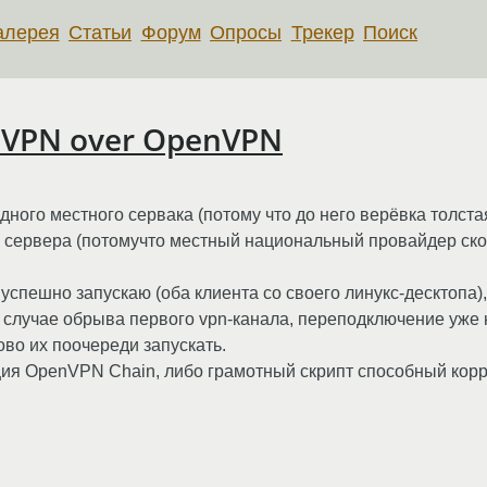
алерея
Статьи
Форум
Опросы
Трекер
Поиск
nVPN over OpenVPN
ного местного сервака (потому что до него верёвка толста
о сервера (потомучто местный национальный провайдер ско
успешно запускаю (оба клиента со своего линукс-десктопа
в случае обрыва первого vpn-канала, переподключение уже 
ово их поочереди запускать.
ация OpenVPN Chain, либо грамотный скрипт способный ко