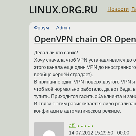
LINUX.ORG.RU
Новости
Г
Форум
—
Admin
OpenVPN chain OR Ope
Делал ли кто сабж?
Хочу сначала чтоб VPN устанавливался до од
этого канала еще один VPN до иностранног
вообще хернёй страдает).
В принципе один VPN поверх другого VPN я 
чтоб всё нормально работало, да вот беда, 
тупить. Приходится гасить оба клиента и зан
В связи с этим разыскивается либо реализ
конфигами в автоматическом режиме.
af5
★★★★★
14.07.2012 15:29:50 +00:00