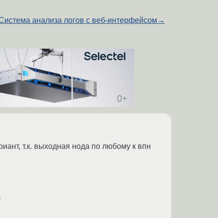
Система анализа логов с веб-интерфейсом
→
иант, т.к. выходная нода по любому к впн
ь