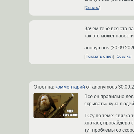
Ссылка
Зачем тебе вся эта п
как это может навести
anonymous
(
30.09.202
Показать ответ
Ссылка
Ответ на:
комментарий
от anonymous
30.09.
Все он правильно дела
скрывать» куча людей 
ТС’у по теме: связка
хватает, провайдера 
тут проблемы со скоро