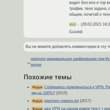
видит. Без впн и тор 
трафик, твоя задача,
общем, почитай о техн
d09
(
28.02.2021 16:
☆
Ссылка
Вы не можете добавлять комментарии в эту т
openvpn минимальное шифрование при tls
←
server
Похожие темы
Собираюсь подключаться к VPN. Ра
Форум
им на 100%?
(2015)
openvpn поверх tor
(2017)
Форум
два VPN на одном компе (хост + ви
Форум