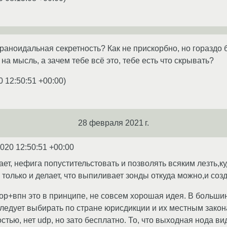
араноидальная секретность? Как не прискорбно, но гораздо 
 на мысль, а зачем тебе всё это, тебе есть что скрывать?
0 12:50:51 +00:00
)
28 февраля 2021 г.
2020 12:50:51 +00:00
ет, нефига попустительстовать и позволять всяким лезть,ку
только и делает, что выпиливает зонды откуда можно,и созд
 тор+впн это в принципе, не совсем хорошая идея. В больш
следует выбирать по стране юрисдикции и их местным закон
стью, нет udp, но зато бесплатно. То, что выходная нода в