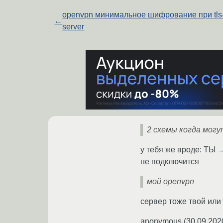
openvpn минимальное шифрование при tls
←
server
2 схемы когда мог
у тебя же вроде: ТЫ →
не подключится
мой openvpn
сервер тоже твой или
anonymous
(
30.09.202