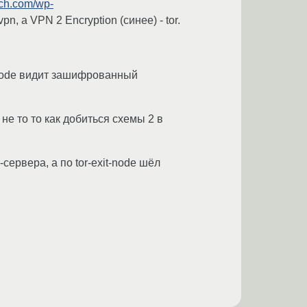
ech.com/wp-
n, а VPN 2 Encryption (синее) - tor.
it node видит зашифрованный
 не то то как добиться схемы 2 в
сервера, а по tor-exit-node шёл