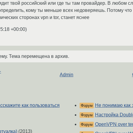
видит твой российский или где ты там провайдер. В любом слу
 определить, кому ты меньше всех недоверяешь. Потому чт
ических сторонах vpn и tor, станет яснее
25:18 +00:00
)
ему. Тема перемещена в архив.
-
Admin
сскажите как пользоваться
Не понимаю как 
Форум
Настройка Doubl
Форум
OpenVPN over te
Форум
ртуалка)
(2013)