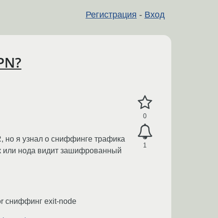
Регистрация
-
Вход
PN?
0
R, но я узнал о сниффинге трафика
1
ик или нода видит зашифрованный
or сниффинг exit-node