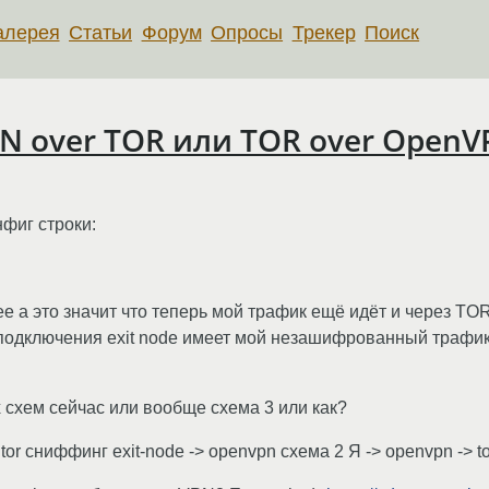
алерея
Статьи
Форум
Опросы
Трекер
Поиск
N over TOR или TOR over OpenV
нфиг строки:
е а это значит что теперь мой трафик ещё идёт и через TO
ме подключения exit node имеет мой незашифрованный траф
х схем сейчас или вообще схема 3 или как?
tor сниффинг exit-node -> openvpn схема 2 Я -> openvpn -> t