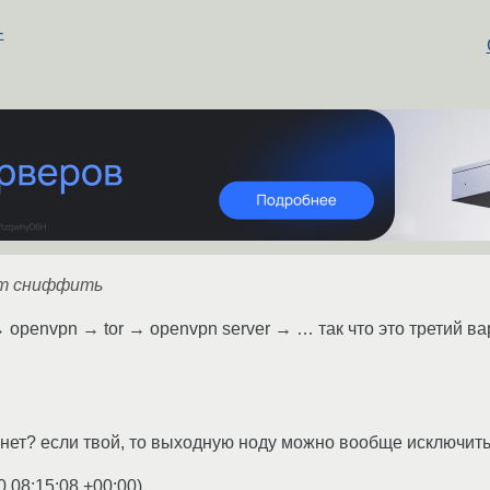
-
ут сниффить
 openvpn → tor → openvpn server → … так что это третий вар
 нет? если твой, то выходную ноду можно вообще исключит
0 08:15:08 +00:00
)