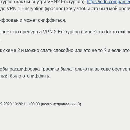
ryption как бы внутри VPN2 Encryption):
https://cdn.comparit
де VPN 1 Encryption (красное) хочу чтобы это был мой openvp
ашифрован и может сниффиться.
сное) это openvpn а VPN 2 Encryption (синее) это tor то ex
.
 к схеме 2 и можно спать спокойно или это не то ? и если это
 чтобы расшифровка трафика была только на выходе openvpn-
льзя было отсниффить.
09.2020 10:20:11 +00:00
(всего исправлений: 3)