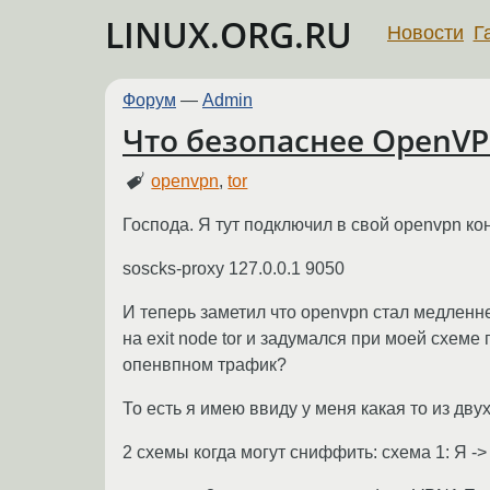
LINUX.ORG.RU
Новости
Г
Форум
—
Admin
Что безопаснее OpenVP
openvpn
,
tor
Господа. Я тут подключил в свой openvpn ко
soscks-proxy 127.0.0.1 9050
И теперь заметил что openvpn стал медленне
на exit node tor и задумался при моей схе
опенвпном трафик?
То есть я имею ввиду у меня какая то из дву
2 схемы когда могут сниффить: схема 1: Я -> 