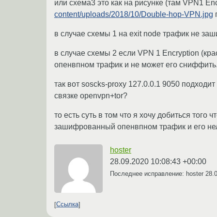
или схема3 это как на рисунке (там VPN1 Enc
content/uploads/2018/10/Double-hop-VPN.jpg
г
в случае схемы 1 на exit node трафик не з
в случае схемы 2 если VPN 1 Encryption (кра
опенвпном трафик и не может его сниффить
так вот soscks-proxy 127.0.0.1 9050 подходит
связке openvpn+tor?
то есть суть в том что я хочу добиться того
зашифрованный опенвпном трафик и его не
hoster
28.09.2020 10:08:43 +00:00
Последнее исправление: hoster
28.
Ссылка