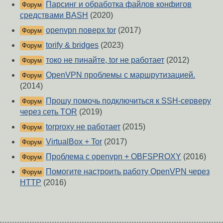
Парсинг и обработка файлов конфигов
Форум
средствами BASH
(2020)
openvpn поверх tor
(2017)
Форум
torify & bridges
(2023)
Форум
токо не пинайте, tor не работает
(2012)
Форум
OpenVPN проблемы с маршрутизацией.
Форум
(2014)
Прошу помочь подключиться к SSH-серверу
Форум
через сеть TOR
(2019)
torproxy не работает
(2015)
Форум
VirtualBox + Tor
(2017)
Форум
Проблема с openvpn + OBFSPROXY
(2016)
Форум
Помогите настроить работу OpenVPN через
Форум
HTTP
(2016)