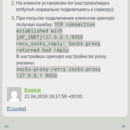
На клиенте установлен tor (настроен/через
torify/ssh нормально подключаюсь к серверу);
При попытке подключения клиентом openvpn
TCP connection
получаю ошибку:
established with
[AF_INET]127.0.0.1:9050
recv_socks_reply: Socks proxy
returned bad reply
В настройках openvpn настройки tor proxy
указаны:
socks-proxy-retry socks-proxy
127.0.0.1 9050
Bsplesk
21.04.2019 19:17:59 +00:00
Ссылка
←
→