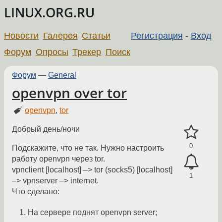
LINUX.ORG.RU
Новости
Галерея
Статьи
Регистрация
-
Вход
Форум
Опросы
Трекер
Поиск
Форум
—
General
openvpn over tor
openvpn
,
tor
Добрый день/ночи
0
Подскажите, что не так. Нужно настроить
работу openvpn через tor.
vpnclient [localhost] –> tor (socks5) [localhost]
1
–> vpnserver –> internet.
Что сделано:
На сервере поднят openvpn server;