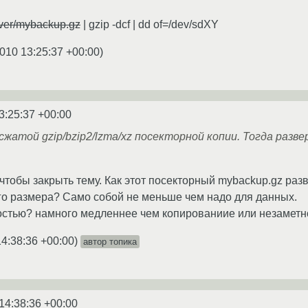
rver/mybackup.gz
| gzip -dcf | dd of=/dev/sdXY
010 13:25:37 +00:00
)
3:25:37 +00:00
сжатой gzip/bzip2/lzma/xz посекторной копии. Тогда разв
чтобы закрыть тему. Как этот посекторный mybackup.gz разв
го размера? Само собой не меньше чем надо для данных.
оростью? намного медленнее чем копированиие или незаметн
14:38:36 +00:00
)
автор топика
14:38:36 +00:00