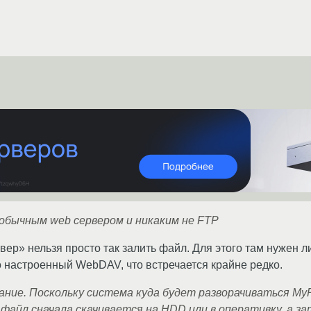
обычным web сервером и никаким не FTP
ер» нельзя просто так залить файл. Для этого там нужен ли
 настроенный WebDAV, что встречается крайне редко.
ние. Поскольку система куда будет разворачиваться MyPa
е файл сначала скачивается на HDD или в оперативку, а за