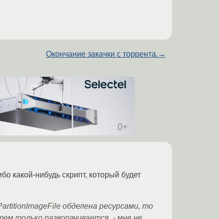
Окончание закачки с торрента.
→
бо какой-нибудь скрипт, который будет
rtitionImageFile обделена ресурсами, то
тем только разворачивается, - мне не