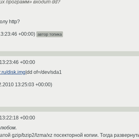
их программ» входит dd?
олу http?
13:23:46 +00:00
)
автор топика
13:23:46 +00:00
.ru/disk.img
|dd of=/dev/sda1
2.2010 13:25:03 +00:00
)
13:22:18 +00:00
 любом.
той gzip/bzip2/lzma/xz посекторной копии. Тогда развернут