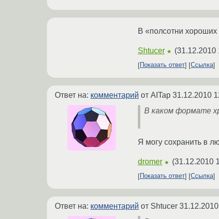
В «полсотни хороших
Shtucer
(
31.12.2010 
★
Показать ответ
Ссылка
Ответ на:
комментарий
от AITap
31.12.2010 1
В каком формате х
Я могу сохранить в лю
dromer
(
31.12.2010 
★
Показать ответ
Ссылка
Ответ на:
комментарий
от Shtucer
31.12.2010