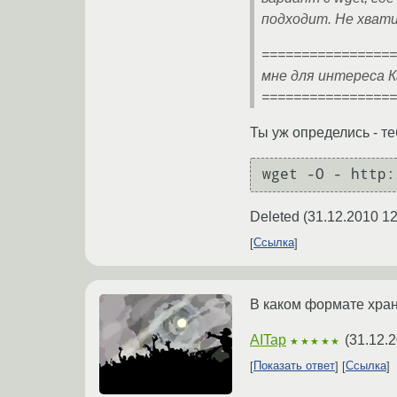
подходит. Не хвати
=================
мне для интереса К
=================
Ты уж определись - те
Deleted
(
31.12.2010 12
Ссылка
В каком формате хра
AITap
(
31.12.2
★★★★★
Показать ответ
Ссылка