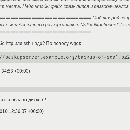
т места. Надо чтобы файл сразу лился и разворачивался
=================================== Мой второй вопрос
ак и чем достают и разворачивают MyPartitionImageFile 
===================================
бе http или ssh надо? По поводу wget:
:34:53 +00:00
)
нятся образы дисков?
010 12:36:37 +00:00
)