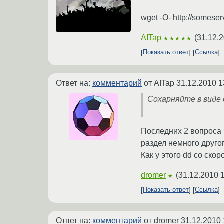
wget -O-
http://somese
AITap
(
31.12.2
★★★★★
Показать ответ
Ссылка
Ответ на:
комментарий
от AITap
31.12.2010 1
Сохарняйте в виде 
Последних 2 вопроса 
раздел немного друго
Как у этого dd со ск
dromer
(
31.12.2010 
★
Показать ответ
Ссылка
Ответ на:
комментарий
от dromer
31.12.2010 