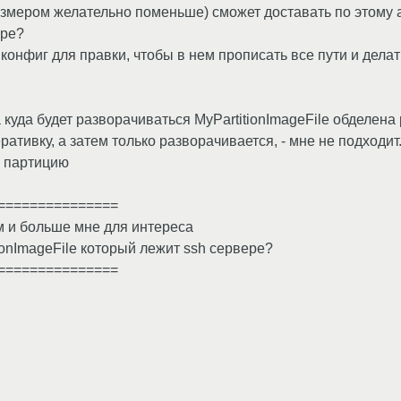
змером желательно поменьше) сможет доставать по этому а
ере?
конфиг для правки, чтобы в нем прописать все пути и дела
уда будет разворачиваться MyPartitionImageFile обделена р
ативку, а затем только разворачивается, - мне не подходит
ю партицию
===============
м и больше мне для интереса
ionImageFile который лежит ssh сервере?
===============