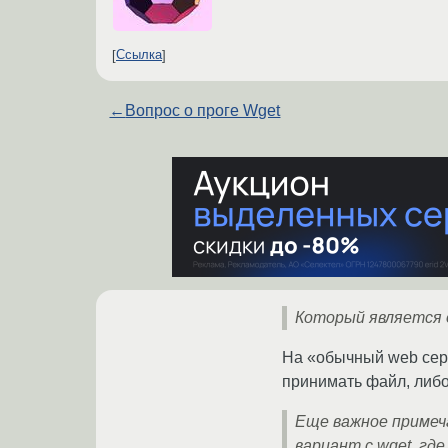
Ссылка
←
Вопрос о проге Wget
Который является 
На «обычный web серв
принимать файл, либо
Еще важное примеча
вариант с wget, гд