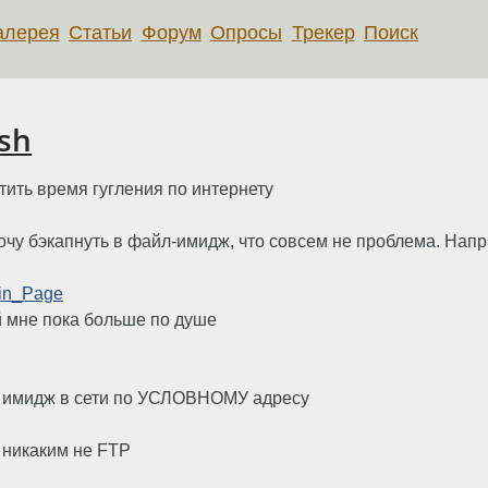
алерея
Статьи
Форум
Опросы
Трекер
Поиск
ssh
тить время гугления по интернету
й я хочу бэкапнуть в файл-имидж, что совсем не проблема. Н
ain_Page
ый мне пока больше по душе
ой имидж в сети по УСЛОВНОМУ адресу
 никаким не FTP