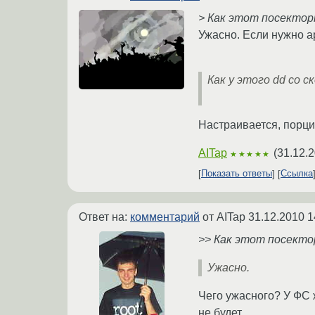
> Как этот посектор
Ужасно. Если нужно ар
Как у этого dd со 
Настраивается, порци
AITap
(
31.12.2
★★★★★
Показать ответы
Ссылка
Ответ на:
комментарий
от AITap
31.12.2010 1
>> Как этот посекто
Ужасно.
Чего ужасного? У ФС 
не будет.