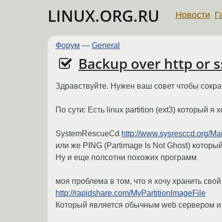
LINUX.ORG.RU
Новости
Г
Форум
—
General
Backup over http or 
Здравствуйте. Нужен ваш совет чтобы сокра
По сути: Есть linux partition (ext3) которы
SystemRescueCd
http://www.sysresccd.org/M
или же PING (Partimage Is Not Ghost) котор
Ну и еще полсотни похожих программ
моя проблема в том, что я хочу хранить св
http://rapidshare.com/MyPartitionImageFile
Который является обычным web сервером и