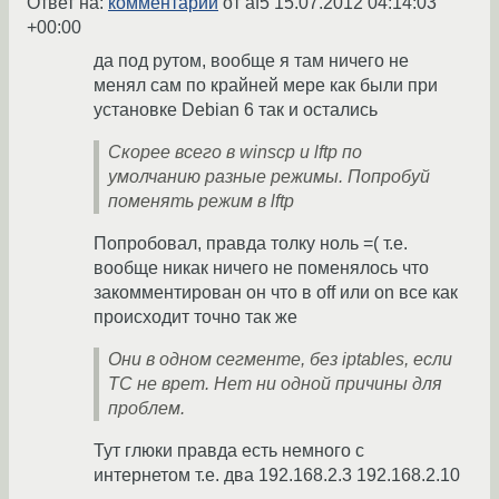
Ответ на:
комментарий
от af5
15.07.2012 04:14:03
+00:00
да под рутом, вообще я там ничего не
менял сам по крайней мере как были при
установке Debian 6 так и остались
Скорее всего в winscp и lftp по
умолчанию разные режимы. Попробуй
поменять режим в lftp
Попробовал, правда толку ноль =( т.е.
вообще никак ничего не поменялось что
закомментирован он что в off или on все как
происходит точно так же
Они в одном сегменте, без iptables, если
ТС не врет. Нет ни одной причины для
проблем.
Тут глюки правда есть немного с
интернетом т.е. два 192.168.2.3 192.168.2.10