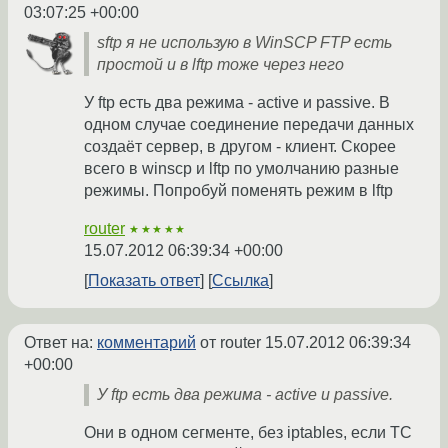
03:07:25 +00:00
sftp я не использую в WinSCP FTP есть
простой и в lftp тоже через него
У ftp есть два режима - active и passive. В
одном случае соединение передачи данных
создаёт сервер, в другом - клиент. Скорее
всего в winscp и lftp по умолчанию разные
режимы. Попробуй поменять режим в lftp
router
★★★★★
15.07.2012 06:39:34 +00:00
Показать ответ
Ссылка
Ответ на:
комментарий
от router
15.07.2012 06:39:34
+00:00
У ftp есть два режима - active и passive.
Они в одном сегменте, без iptables, если ТС