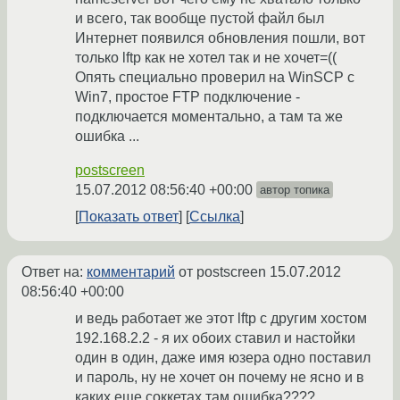
и всего, так вообще пустой файл был
Интернет появился обновления пошли, вот
только lftp как не хотел так и не хочет=((
Опять специально проверил на WinSCP с
Win7, простое FTP подключение -
подключается моментально, а там та же
ошибка ...
postscreen
15.07.2012 08:56:40 +00:00
автор топика
Показать ответ
Ссылка
Ответ на:
комментарий
от postscreen
15.07.2012
08:56:40 +00:00
и ведь работает же этот lftp с другим хостом
192.168.2.2 - я их обоих ставил и настойки
один в один, даже имя юзера одно поставил
и пароль, ну не хочет он почему не ясно и в
каких еще соккетах там ошибка????