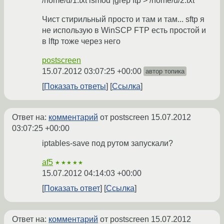
/home/u/1.txt lsmod |grep ftp > /home/u/2.txt
Чист стирильный просто и там и там... sftp я
не использую в WinSCP FTP есть простой и
в lftp тоже через него
postscreen
15.07.2012 03:07:25 +00:00
автор топика
Показать ответы
Ссылка
Ответ на:
комментарий
от postscreen
15.07.2012
03:07:25 +00:00
iptables-save под рутом запускали?
af5
★★★★★
15.07.2012 04:14:03 +00:00
Показать ответ
Ссылка
Ответ на:
комментарий
от postscreen
15.07.2012