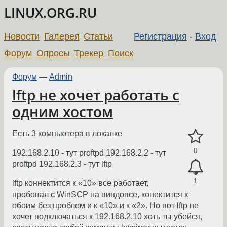
LINUX.ORG.RU
Новости
Галерея
Статьи
Регистрация
-
Вход
Форум
Опросы
Трекер
Поиск
Форум
—
Admin
lftp не хочет работать с
одним хостом
Есть 3 компьютера в локалке
0
192.168.2.10 - тут proftpd 192.168.2.2 - тут
proftpd 192.168.2.3 - тут lftp
1
lftp коннектится к «10» все работает,
пробовал с WinSCP на виндовсе, конектится к
обоим без проблем и к «10» и к «2». Но вот lftp не
хочет подключаться к 192.168.2.10 хоть ты убейся,