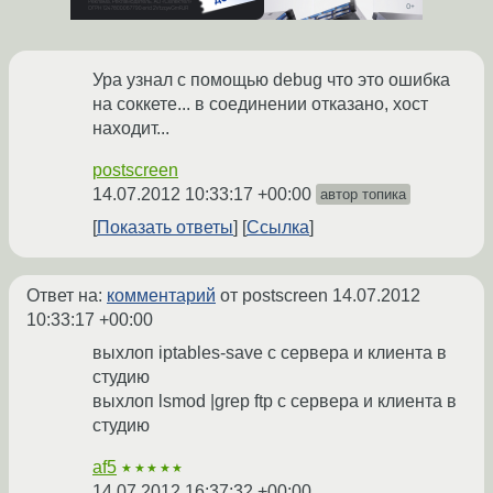
Ура узнал с помощью debug что это ошибка
на соккете... в соединении отказано, хост
находит...
postscreen
14.07.2012 10:33:17 +00:00
автор топика
Показать ответы
Ссылка
Ответ на:
комментарий
от postscreen
14.07.2012
10:33:17 +00:00
выхлоп iptables-save с сервера и клиента в
студию
выхлоп lsmod |grep ftp с сервера и клиента в
студию
af5
★★★★★
14.07.2012 16:37:32 +00:00