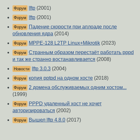
lftp
(2001)
Форум
lftp
(2001)
Форум
Падение скорости при аплоаде после
Форум
обновления ядра
(2014)
MPPE-128 L2TP Linux+Mikrotik
(2023)
Форум
Странным образом перестаёт работать pppd
Форум
и так же странно востанавливается
(2008)
lftp 3.0.3
(2004)
Новости
копия pptpd на одном хосте
(2018)
Форум
2 домена обслуживаемых одним хостом...
Форум
(1999)
PPPD удаленный хост не хочет
Форум
авторизироваться
(2002)
Вышел lftp 4.8.0
(2017)
Форум