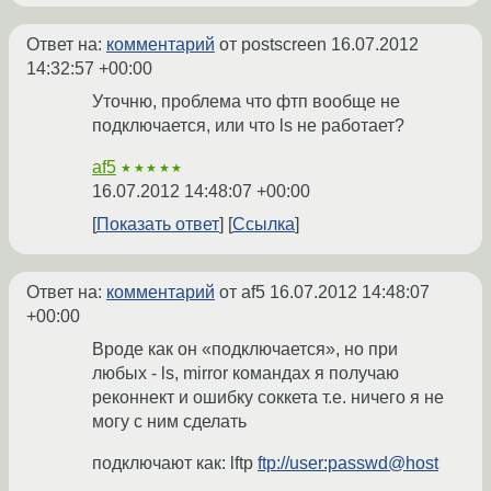
Ответ на:
комментарий
от postscreen
16.07.2012
14:32:57 +00:00
Уточню, проблема что фтп вообще не
подключается, или что ls не работает?
af5
★★★★★
16.07.2012 14:48:07 +00:00
Показать ответ
Ссылка
Ответ на:
комментарий
от af5
16.07.2012 14:48:07
+00:00
Вроде как он «подключается», но при
любых - ls, mirror командах я получаю
реконнект и ошибку соккета т.е. ничего я не
могу с ним сделать
подключают как: lftp
ftp://user:passwd@host