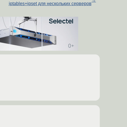
→
iptables+ipset для нескольких серверов