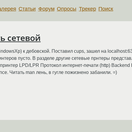
алерея
Статьи
Форум
Опросы
Трекер
Поиск
ь сетевой
ndowsXp) к дебовской. Поставил cups, зашел на localhost:
нтеров пусто. В разделе другие сетевые прнтеры представ
и принтер LPD/LPR Протокол интернет-печати (http) Backend
е. Читать man лень, в гугле пожизнено забанили. =)