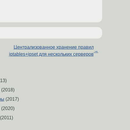
Централизованное хранение правил
→
iptables+ipset для нескольких серверов
13)
(2018)
ры
(2017)
(2020)
(2011)