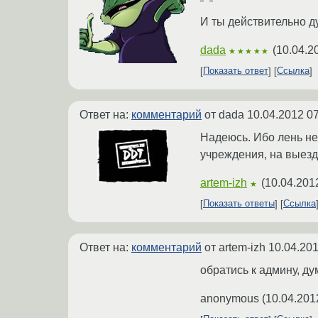
И ты действительно д
dada
(
10.04.2
★★★★★
Показать ответ
Ссылка
Ответ на:
комментарий
от dada
10.04.2012 07
Надеюсь. Ибо лень не
учреждения, на выезд
artem-izh
(
10.04.201
★
Показать ответы
Ссылка
Ответ на:
комментарий
от artem-izh
10.04.201
обратись к админу, д
anonymous
(
10.04.201