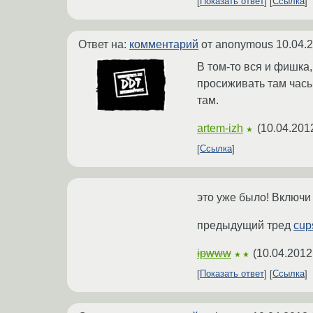
Показать ответ
Ссылка
Ответ на:
комментарий
от anonymous
10.04.
В том-то вся и фишка,
просиживать там часы 
там.
artem-izh
(
10.04.201
★
Ссылка
это уже было! Включи 
предыдущий тред
cup
ipwww
(
10.04.2012
★★
Показать ответ
Ссылка