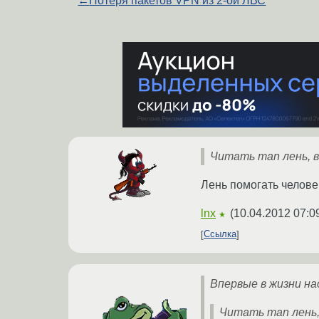
←
Потеря пакетов VPN из 2-ой ЛВС
Читать man лень, в
Лень помогать человек
lnx
(
10.04.2012 07:0
★
Ссылка
Впервые в жизни на
Читать man лень, 