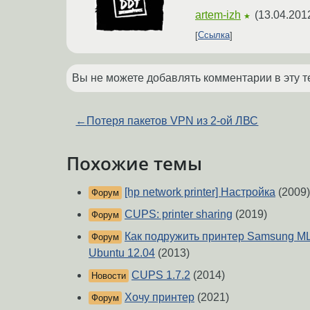
artem-izh
(
13.04.201
★
Ссылка
Вы не можете добавлять комментарии в эту т
←
Потеря пакетов VPN из 2-ой ЛВС
Похожие темы
[hp network printer] Настройка
(2009)
Форум
CUPS: printer sharing
(2019)
Форум
Как подружить принтер Samsung ML
Форум
Ubuntu 12.04
(2013)
CUPS 1.7.2
(2014)
Новости
Хочу принтер
(2021)
Форум