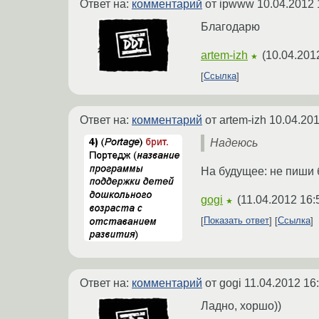
Ответ на:
комментарий
от ipwww
10.04.2012 
Благодарю
artem-izh
(
10.04.201
★
Ссылка
Ответ на:
комментарий
от artem-izh
10.04.201
Надеюсь
На будущее: не пиши 
gogi
(
11.04.2012 16:
★
Показать ответ
Ссылка
Ответ на:
комментарий
от gogi
11.04.2012 16
Ладно, хоршо))