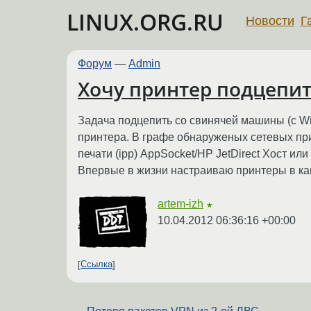
LINUX.ORG.RU
Новости
Г
Форум
—
Admin
Хочу принтер подцепит
Задача подцепить со свинячей машины (c Wi
принтера. В графе обнаруженых сетевых при
печати (ipp) AppSocket/HP JetDirect Хост ил
Впервые в жизни настраиваю принтеры в капс
artem-izh
★
10.04.2012 06:36:16 +00:00
Ссылка