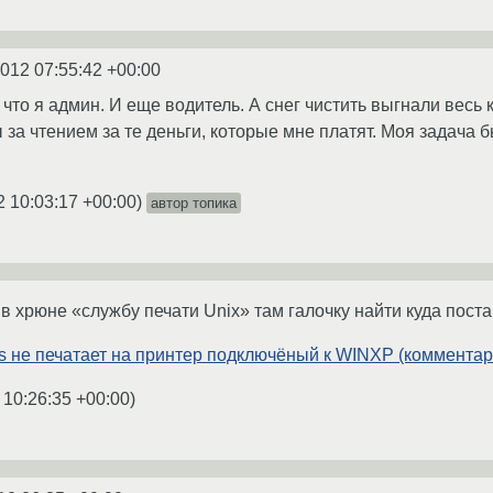
2012 07:55:42 +00:00
 что я админ. И еще водитель. А снег чистить выгнали весь 
за чтением за те деньги, которые мне платят. Моя задача б
2 10:03:17 +00:00
)
автор топика
в хрюне «службу печати Unix» там галочку найти куда поста
s не печатает на принтер подключёный к WINXP (комментар
 10:26:35 +00:00
)