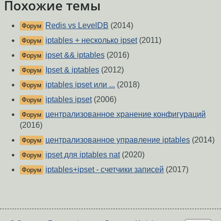
Похожие темы
Redis vs LevelDB
(2014)
Форум
iptables + несколько ipset
(2011)
Форум
ipset && iptables
(2016)
Форум
Ipset & iptables
(2012)
Форум
iptables ipset или ...
(2018)
Форум
iptables ipset
(2006)
Форум
централизованное хранение конфигураций
Форум
(2016)
централизованное управление iptables
(2014)
Форум
ipset для iptables nat
(2020)
Форум
iptables+ipset - счетчики записей
(2017)
Форум