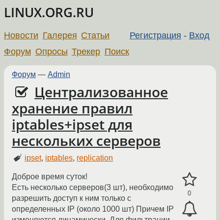
LINUX.ORG.RU
Новости
Галерея
Статьи
Регистрация
-
Вход
Форум
Опросы
Трекер
Поиск
Форум
—
Admin
Централизованное
хранение правил
iptables+ipset для
нескольких серверов
ipset
,
iptables
,
replication
Доброе время суток!
Есть несколько серверов(3 шт), необходимо
0
разрешить доступ к ним только с
определенных IP (около 1000 шт) Причем IP
изменяются динамически. Для фильтрации