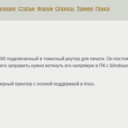
алерея
Статьи
Форум
Опросы
Трекер
Поиск
00 подключенный в томатный роутер для печати. Он постоя
 его заправить нужно воткнуть его напрямую в ПК c Шindoш
ерный принтер с полной поддержкой в linux.