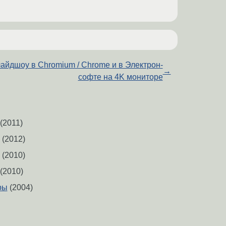
айдшоу в Chromium / Chrome и в Электрон-
→
софте на 4K мониторе
(2011)
(2012)
(2010)
(2010)
ры
(2004)