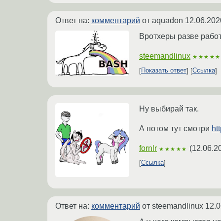
Ответ на:
комментарий
от aquadon
12.06.202
Вротхеры разве работ
steemandlinux
★★★★★
Показать ответ
Ссылка
Ну выбирай так.
А потом тут смотри
ht
fornlr
(
12.06.2
★★★★★
Ссылка
Ответ на:
комментарий
от steemandlinux
12.0