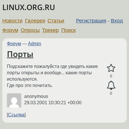
LINUX.ORG.RU
Новости
Галерея
Статьи
Регистрация
-
Вход
Форум
Опросы
Трекер
Поиск
Форум
—
Admin
Порты
Подскажите пожалуйста где увидеть какие
порты открыты и вообще... какие порты
0
используются.
Где про это почитать.
0
anonymous
29.03.2001 10:30:21 +00:00
Ссылка