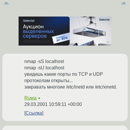
←
→
nmap -sS localhost
nmap -sU localhost
увидишь какие порты по TCP и UDP
протоколам открыты...
закравать многоие /etc/inetd или /etc/xinetd.
Ruwa
★
29.03.2001 10:59:11 +00:00
Ссылка