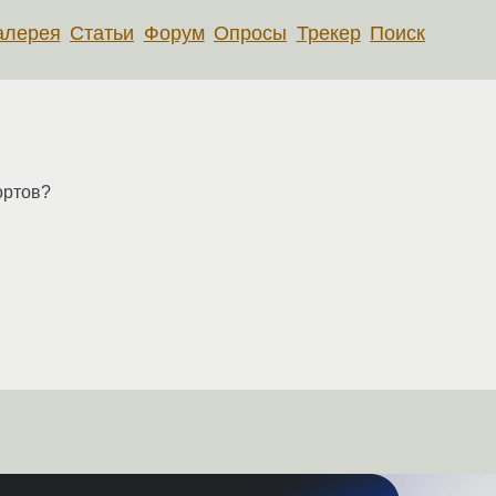
алерея
Статьи
Форум
Опросы
Трекер
Поиск
ортов?