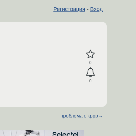
Регистрация
-
Вход
0
0
проблема с kppp
→