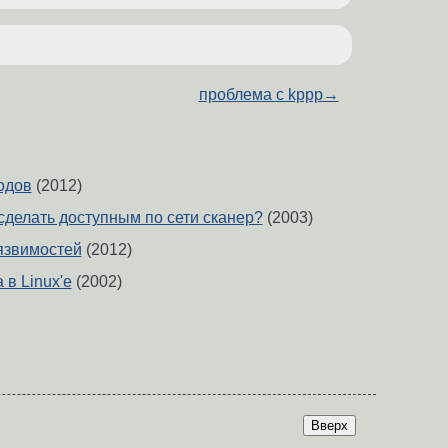
проблема с kppp
→
одов
(2012)
сделать доступным по сети сканер?
(2003)
язвимостей
(2012)
 в Linux'e
(2002)
Вверх