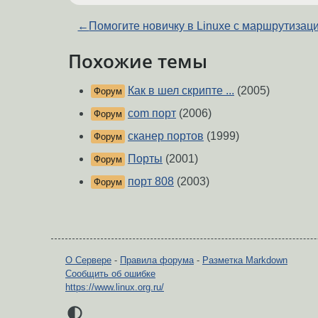
←
Помогите новичку в Linuxe с маршрутизац
Похожие темы
Как в шел скрипте ...
(2005)
Форум
com порт
(2006)
Форум
сканер портов
(1999)
Форум
Порты
(2001)
Форум
порт 808
(2003)
Форум
О Сервере
-
Правила форума
-
Разметка Markdown
Сообщить об ошибке
https://www.linux.org.ru/