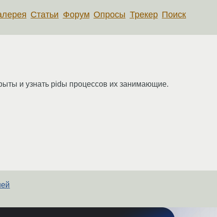
алерея
Статьи
Форум
Опросы
Трекер
Поиск
крыты и узнать pidы процессов их занимающие.
ией