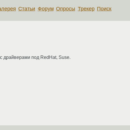
алерея
Статьи
Форум
Опросы
Трекер
Поиск
к с драйверами под RedHat, Suse.