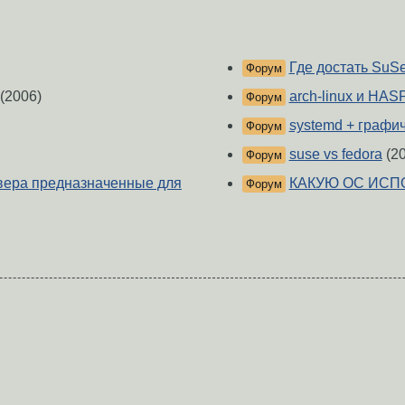
Где достать SuS
Форум
(2006)
arch-linux и HAS
Форум
systemd + графи
Форум
suse vs fedora
(20
Форум
йвера предназначенные для
КАКУЮ ОС ИСП
Форум