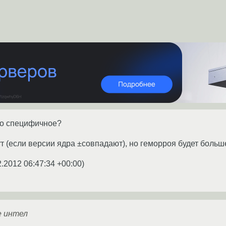
то специфичное?
т (если версии ядра ±совпадают), но геморроя будет больш
2.2012 06:47:34 +00:00
)
е интел