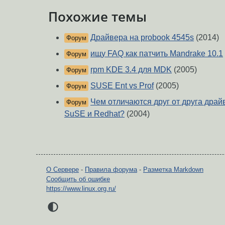
Похожие темы
Драйвера на probook 4545s
(2014)
Форум
ищу FAQ как патчить Mandrake 10.1
Форум
rpm KDE 3.4 для MDK
(2005)
Форум
SUSE Ent vs Prof
(2005)
Форум
Чем отличаются друг от друга дра
Форум
SuSE и Redhat?
(2004)
О Сервере
-
Правила форума
-
Разметка Markdown
Сообщить об ошибке
https://www.linux.org.ru/