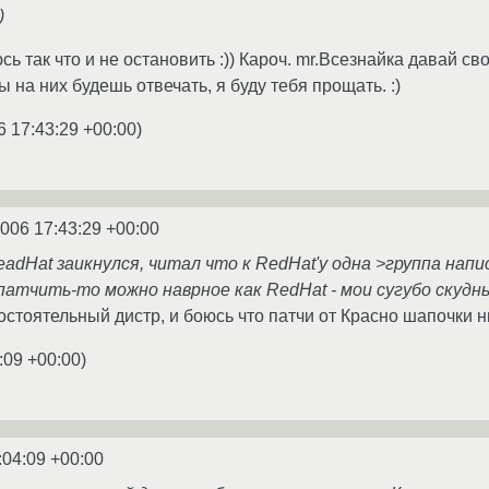
)
сь так что и не остановить :)) Кароч. mr.Всезнайка давай св
 на них будешь отвечать, я буду тебя прощать. :)
6 17:43:29 +00:00
)
2006 17:43:29 +00:00
eadHat заикнулся, читал что к RedHat'у одна >группа на
патчить-то можно наврное как RedHat - мои сугубо скудны
тоятельный дистр, и боюсь что патчи от Красно шапочки ни 
:09 +00:00
)
:04:09 +00:00