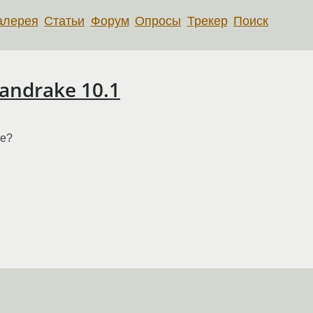
алерея
Статьи
Форум
Опросы
Трекер
Поиск
andrake 10.1
ke?