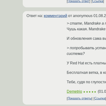
Показать ответ
Ссылка
Ответ на:
комментарий
от anonymous
01.08.
> стате, Mandrake а
Чушь какая. Mandrake 
И обновления сама вы
> попробывать устан
система?
У Red Hat есть платны
Бесплатная ветка, в к
Тебе, судя по глупос
Demetrio
(
01.
★★★★★
Показать ответы
Ссылка