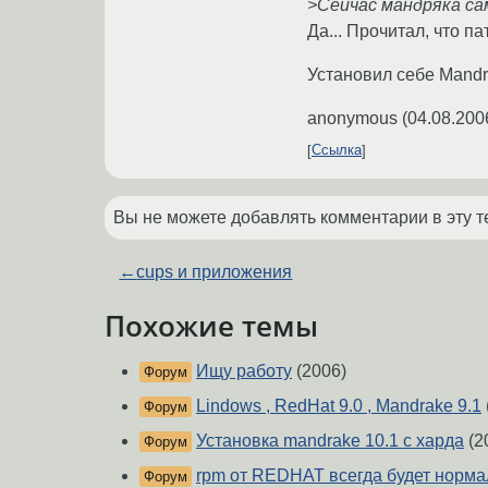
>Сейчас мандряка са
Да... Прочитал, что п
Установил себе Mandri
anonymous
(
04.08.200
Ссылка
Вы не можете добавлять комментарии в эту т
←
cups и приложения
Похожие темы
Ищу работу
(2006)
Форум
Lindows , RedHat 9.0 , Mandrake 9.1
Форум
Установка mandrake 10.1 c харда
(2
Форум
rpm от REDHAT всегда будет норма
Форум