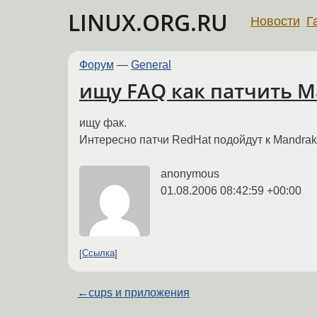
LINUX.ORG.RU
Новости
Г
Форум
—
General
ищу FAQ как патчить M
ищу фак.
Интересно патчи RedHat подойдут к Mandra
anonymous
01.08.2006 08:42:59 +00:00
Ссылка
←
cups и приложения