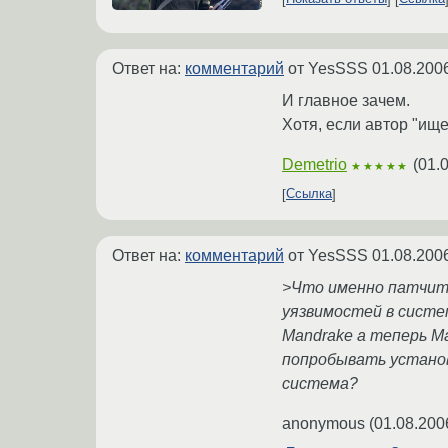
Ответ на:
комментарий
от YesSSS
01.08.200
И главное зачем.
Хотя, если автор "ищет
Demetrio
(
01.
★★★★★
Ссылка
Ответ на:
комментарий
от YesSSS
01.08.200
>Что именно патчить
уязвимостей в систем
Mandrake а теперь M
попробывать установ
система?
anonymous
(
01.08.200