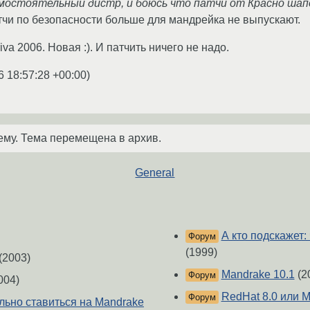
мостоятельный дистр, и боюсь что патчи от Красно шапоч
атчи по безопасности больше для мандрейка не выпускают.
va 2006. Новая :). И патчить ничего не надо.
6 18:57:28 +00:00
)
ему. Тема перемещена в архив.
General
А кто подскажет:
Форум
(1999)
(2003)
Mandrake 10.1
(2
Форум
004)
RedHat 8.0 или M
Форум
льно ставиться на Mandrake