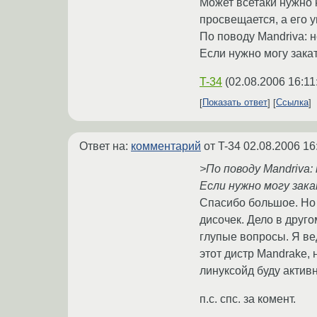
Может всетаки нужно 
просвещается, а его 
По поводу Mandriva: 
Если нужно могу закат
T-34
(
02.08.2006 16:11
Показать ответ
Ссылка
Ответ на:
комментарий
от T-34
02.08.2006 16
>По поводу Mandriva:
Если нужно могу зака
Спасибо большое. Но 
дисочек. Дело в друго
глупые вопросы. Я ве
этот дистр Mandrake, 
линуксойд буду активн
п.с. спс. за комент.