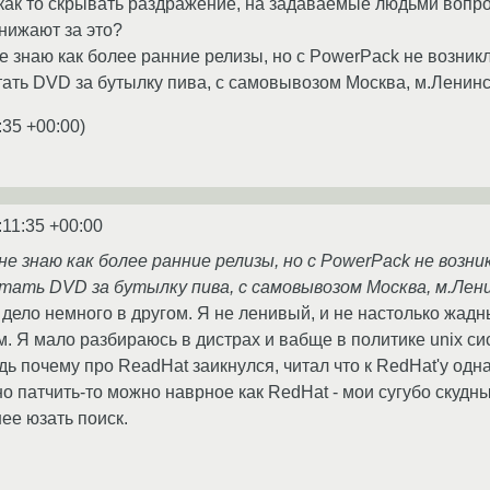
как то скрывать раздражение, на задаваемые людьми вопро
унижают за это?
не знаю как более ранние релизы, но c PowerPack не возник
ать DVD за бутылку пива, с самовывозом Москва, м.Ленински
:35 +00:00
)
:11:35 +00:00
 не знаю как более ранние релизы, но c PowerPack не возн
тать DVD за бутылку пива, с самовывозом Москва, м.Ленин
дело немного в другом. Я не ленивый, и не настолько жадны
м. Я мало разбираюсь в дистрах и вабще в политике unix си
дь почему про ReadHat заикнулся, читал что к RedHat'у одн
но патчить-то можно наврное как RedHat - мои сугубо скудны
ее юзать поиск.