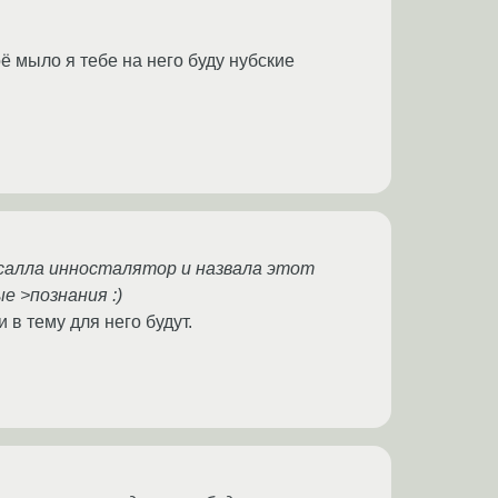
оё мыло я тебе на него буду нубские
писалла инносталятор и назвала этот
е >познания :)
в тему для него будут.