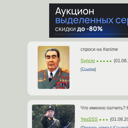
спроси на #anime
Syncro
(
01.08
★★★★★
Ссылка
Что именно патчить? 
YesSSS
(
01.08.2
★★★
Показать ответы
Ссылка