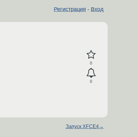
Регистрация
-
Вход
0
0
Запуск XFCE4
→