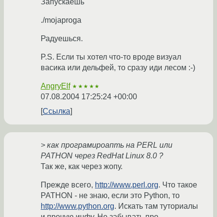
Запускаешь
./mojaproga
Радуешься.
P.S. Если ты хотел что-то вроде визуал
васика или дельфей, то сразу иди лесом :-)
AngryElf
★★★★★
07.08.2004 17:25:24 +00:00
Ссылка
> как програмироапть на PERL или
PATHON через RedHat Linux 8.0 ?
Так же, как через жопу.
Прежде всего,
http://www.perl.org
. Что такое
PATHON - не знаю, если это Python, то
http://www.python.org
. Искать там туториалы
и прочую инфу. Не забывать про