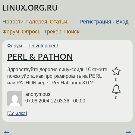
LINUX.ORG.RU
Новости
Галерея
Статьи
Регистрация
-
Вход
Форум
Опросы
Трекер
Поиск
Форум
—
Development
PERL & PATHON
Здравствуйте дорогие линуксоиды! Скажите
пожалуйста, как програмироапть на PERL
0
или PATHON через RedHat Linux 8.0 ?
anonymous
0
07.08.2004 12:03:36 +00:00
Ссылка
←
→