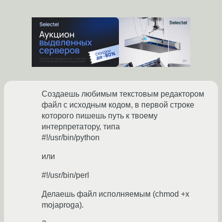
Создаешь любимым текстовым редактором
файл с исходным кодом, в первой строке
которого пишешь путь к твоему
интерпретатору, типа
#!/usr/bin/python
или
#!/usr/bin/perl
Делаешь файл исполняемым (chmod +x
mojaproga).