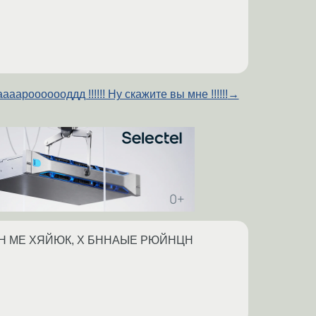
ааарооооооддд !!!!!! Ну скажите вы мне !!!!!!
→
ЙН МЕ ХЯЙЮК, Х БННАЫЕ РЮЙНЦН