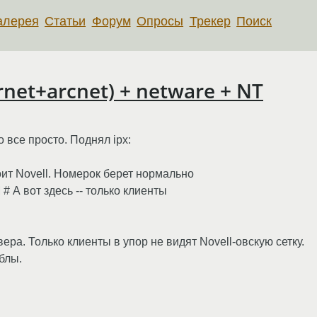
алерея
Статьи
Форум
Опросы
Трекер
Поиск
ernet+arcnet) + netware + NT
о все просто. Поднял ipx:
тоит Novell. Номерок берет нормально
# А вот здесь -- только клиенты
вера. Только клиенты в упор не видят Novell-овскую сетку.
блы.