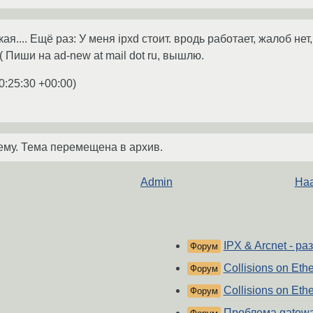
кая.... Ещё раз: У меня ipxd стоит. вродь работает, жалоб нет
( Пиши на ad-new at mail dot ru, вышлю.
0:25:30 +00:00
)
ему. Тема перемещена в архив.
Admin
Наа
IPX & Arcnet - р
Форум
Collisions on Ethe
Форум
Collisions on Ethe
Форум
Проблема gateway