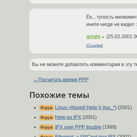
Ёк... тупость мелкомяг
инете нигде не видел :
arrrght
(
25.02.2001 0
★
Ссылка
Вы не можете добавлять комментарии в эту т
←
Посчитать время PPP
Похожие темы
Linux->Novell Help )) (ipx_*)
(2001)
Форум
Help po IPX
(2001)
Форум
IPX over PPP trouble
(1999)
Форум
Ethernet -> ARCnet под IPX
(2001)