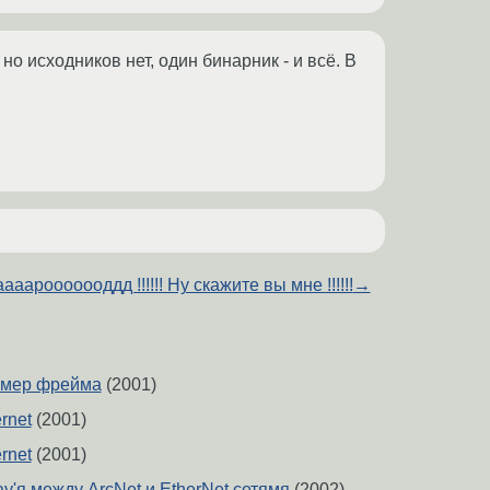
, но исходников нет, один бинарник - и всё. В
ааарооооооддд !!!!!! Ну скажите вы мне !!!!!!
→
азмер фрейма
(2001)
rnet
(2001)
rnet
(2001)
'я между ArcNet и EtherNet сетямя
(2002)