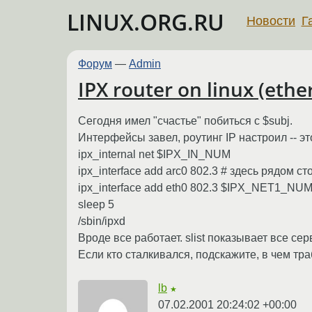
LINUX.ORG.RU
Новости
Г
Форум
—
Admin
IPX router on linux (eth
Сегодня имел "счастье" побиться с $subj.
Интерфейсы завел, роутинг IP настроил -- эт
ipx_internal net $IPX_IN_NUM
ipx_interface add arc0 802.3 # здесь рядом с
ipx_interface add eth0 802.3 $IPX_NET1_NUM 
sleep 5
/sbin/ipxd
Вроде все работает. slist показывает все сер
Если кто сталкивался, подскажите, в чем тра
lb
★
07.02.2001 20:24:02 +00:00