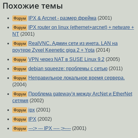
Похожие темы
IPX & Arcnet - размер фрейма
(2001)
Форум
IPX router on linux (ethernet+arcnet) + netware +
Форум
NT
(2001)
RealVNC. Админ сети из инета. LAN на
Форум
роутере Zyxel Keenetic giga 2 + Yota
(2014)
VPN через NAT в SUSE Linux 9.2
(2005)
Форум
debian squeeze: проблемы с сетью
(2011)
Форум
Неправильное локальное время сервера.
Форум
(2004)
Проблема gateway'я между ArcNet и EtherNet
Форум
сетямя
(2002)
ipx
(2001)
Форум
IPX
(2002)
Форум
---:> --- IPX ---- ;>----
(2001)
Форум