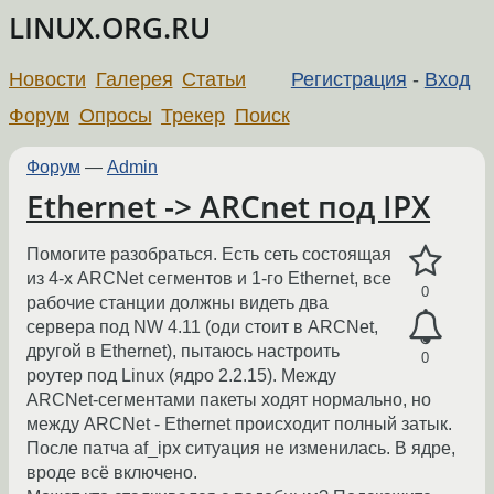
LINUX.ORG.RU
Новости
Галерея
Статьи
Регистрация
-
Вход
Форум
Опросы
Трекер
Поиск
Форум
—
Admin
Ethernet -> ARCnet под IPX
Помогите разобраться. Есть сеть состоящая
из 4-х ARCNet сегментов и 1-го Ethernet, все
0
рабочие станции должны видеть два
сервера под NW 4.11 (оди стоит в ARCNet,
другой в Ethernet), пытаюсь настроить
0
роутер под Linux (ядро 2.2.15). Между
ARCNet-сегментами пакеты ходят нормально, но
между ARCNet - Ethernet происходит полный затык.
После патча af_ipx ситуация не изменилась. В ядре,
вроде всё включено.