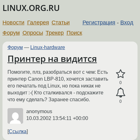
LINUX.ORG.RU
Новости
Галерея
Статьи
Регистрация
-
Вход
Форум
Опросы
Трекер
Поиск
Форум
—
Linux-hardware
Принтер на видится
Помогите, плз, разобраться вот с чем: Есть
принтер Canon LBP-810, хочется заставить
0
его печатать под Linux, но пока никак не
выходит :-( Кто сталкивался - подскажите
что ему сделать? Заранее спасибо.
0
anonymous
10.03.2002 13:54:11 +00:00
Ссылка