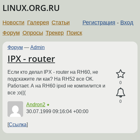
LINUX.ORG.RU
Новости
Галерея
Статьи
Регистрация
-
Вход
Форум
Опросы
Трекер
Поиск
Форум
—
Admin
IPX - router
Если кто делал IPX - router на RH60, не
подскажите ли как? На RH52 все ОК.
0
Работает. А на RH60 ipxd не компилится и
все ;o(((
0
Andron2
★
30.07.1999 09:16:04 +00:00
Ссылка