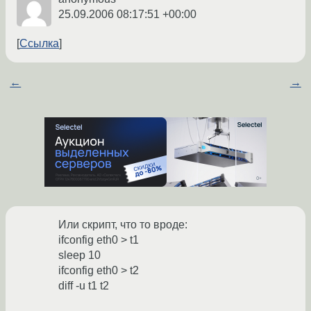
25.09.2006 08:17:51 +00:00
Ссылка
←
→
Или скрипт, что то вроде:
ifconfig eth0 > t1
sleep 10
ifconfig eth0 > t2
diff -u t1 t2