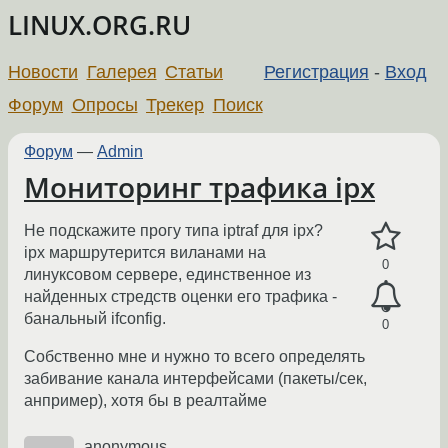
LINUX.ORG.RU
Новости
Галерея
Статьи
Регистрация
-
Вход
Форум
Опросы
Трекер
Поиск
Форум
—
Admin
Мониторинг трафика ipx
Не подскажите прогу типа iptraf для ipx?
ipx маршрутерится виланами на
0
линуксовом сервере, единственное из
найденных стредств оценки его трафика -
банальный ifconfig.
0
Собственно мне и нужно то всего определять
забивание канала интерфейсами (пакеты/cек,
анпример), хотя бы в реалтайме
anonymous