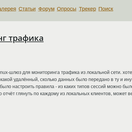
алерея
Статьи
Форум
Опросы
Трекер
Поиск
нг трафика
linux-шлюз для мониторинга трафика из локальной сети. хот
а какой удалённый, сколько данных было передано в ту и ин
 было настроить правила - из каких типов сессий можно бы
 отчёт глянуть по каждому из локальных клиентов, может в