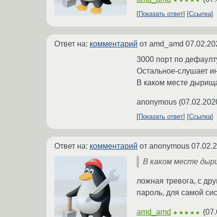
★★★★★
Показать ответ
Ссылка
Ответ на:
комментарий
от amd_amd
07.02.20
3000 порт по дефаулту
Остальное-слушает инт
В каком месте дырищ
anonymous
(
07.02.202
Показать ответ
Ссылка
Ответ на:
комментарий
от anonymous
07.02.
В каком месте дыр
ложная тревога, с дру
пароль, для самой си
amd_amd
(
07.
★★★★★