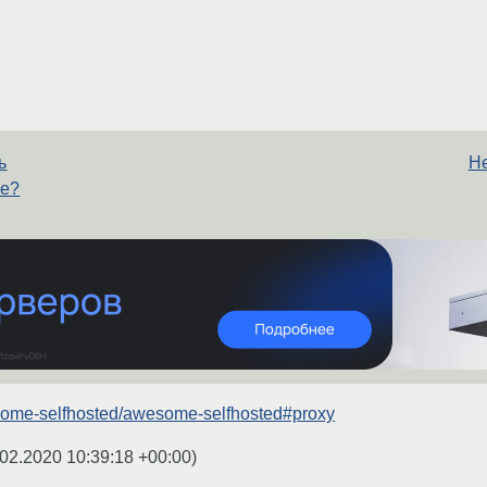
ь
Не
ие?
esome-selfhosted/awesome-selfhosted#proxy
02.2020 10:39:18 +00:00
)