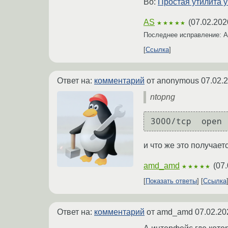
Во:
Простая утилита у
AS
(
07.02.202
★★★★★
Последнее исправление: 
Ссылка
Ответ на:
комментарий
от anonymous
07.02.
ntopng
3000/tcp  open 
и что же это получает
amd_amd
(
07.
★★★★★
Показать ответы
Ссылка
Ответ на:
комментарий
от amd_amd
07.02.20