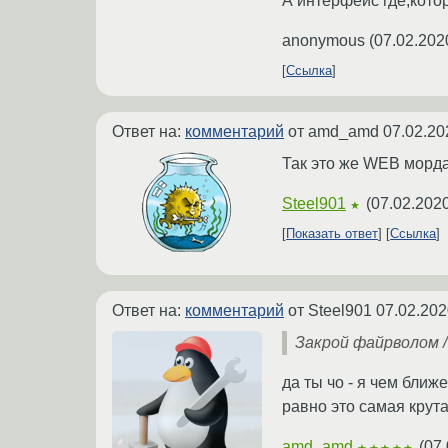
А интерфейс где,кото
anonymous
(
07.02.202
Ссылка
Ответ на:
комментарий
от amd_amd
07.02.20
Так это же WEB морда
Steel901
(
07.02.2020
★
Показать ответ
Ссылка
Ответ на:
комментарий
от Steel901
07.02.202
Закрой файрволом 
да ты чо - я чем бли
равно это самая крута
amd_amd
(
07.