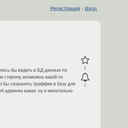
Регистрация
-
Вход
2
елось бы видеть в БД данные по
ую сторону, возможно какой-то
ло бы сохранять траффик в базу для
1
еб админка какая. ну и желательно