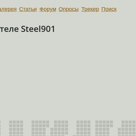
алерея
Статьи
Форум
Опросы
Трекер
Поиск
еле Steel901