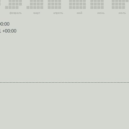
февраль
март
апрель
май
июнь
июль
00:00
1 +00:00