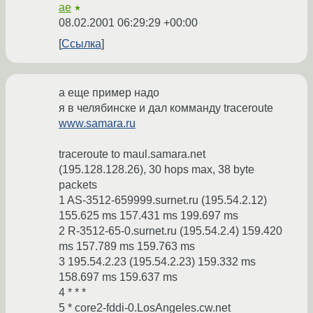
ae
★
08.02.2001 06:29:29 +00:00
Ссылка
а еще пример надо
я в челябинске и дал комманду traceroute
www.samara.ru
traceroute to maul.samara.net
(195.128.128.26), 30 hops max, 38 byte
packets
1 AS-3512-659999.surnet.ru (195.54.2.12)
155.625 ms 157.431 ms 199.697 ms
2 R-3512-65-0.surnet.ru (195.54.2.4) 159.420
ms 157.789 ms 159.763 ms
3 195.54.2.23 (195.54.2.23) 159.332 ms
158.697 ms 159.637 ms
4 * * *
5 * core2-fddi-0.LosAngeles.cw.net