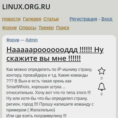
LINUX.ORG.RU
Новости
Галерея
Статьи
Регистрация
-
Вход
Форум
Опросы
Трекер
Поиск
Форум
—
Admin
Нааааарооооооддд !!!!!! Ну
скажите вы мне !!!!!!
Как можно определить по IP-ишнику страну,
контору, провайдера и т.д. Какие команды
0
??? В Вын-е есть такая хрень как
SmartWhois, хорошая штука ...
относительно. Хочу вот что-то типа этого !!!
0
Ну или хотя-бы что-бы определял страну,
регион, город !!!! Прошу напишите команду с
примером ( Желательно)
Или где взять пограммулину !!!