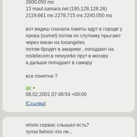
2600.050 ms
13 maul.samara.net (195.128.128.26)
2119.661 ms 2278.715 ms 2240.050 ms
вот видиш сначала пакеты идут в городе у
прова (surnet) потом по спутнику прыгают
через океан на losangeles
потом бродят в амарике , попадают на
rostelecom в newyorke прут в москву
а дальше попадают в самару
все понятно ?
ae
★
08.02.2001 07:48:54 +00:00
Ссылка
whois сервис слышал есть?
тулза fwhois что ли...