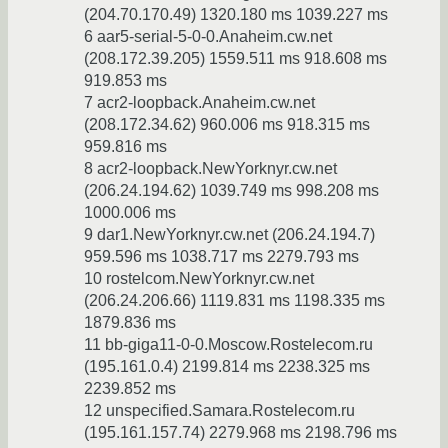
(204.70.170.49) 1320.180 ms 1039.227 ms
6 aar5-serial-5-0-0.Anaheim.cw.net
(208.172.39.205) 1559.511 ms 918.608 ms
919.853 ms
7 acr2-loopback.Anaheim.cw.net
(208.172.34.62) 960.006 ms 918.315 ms
959.816 ms
8 acr2-loopback.NewYorknyr.cw.net
(206.24.194.62) 1039.749 ms 998.208 ms
1000.006 ms
9 dar1.NewYorknyr.cw.net (206.24.194.7)
959.596 ms 1038.717 ms 2279.793 ms
10 rostelcom.NewYorknyr.cw.net
(206.24.206.66) 1119.831 ms 1198.335 ms
1879.836 ms
11 bb-giga11-0-0.Moscow.Rostelecom.ru
(195.161.0.4) 2199.814 ms 2238.325 ms
2239.852 ms
12 unspecified.Samara.Rostelecom.ru
(195.161.157.74) 2279.968 ms 2198.796 ms