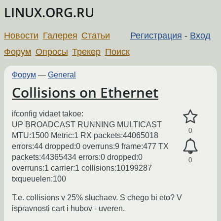
LINUX.ORG.RU
Новости
Галерея
Статьи
Регистрация
-
Вход
Форум
Опросы
Трекер
Поиск
Форум
—
General
Collisions on Ethernet
ifconfig vidaet takoe:
UP BROADCAST RUNNING MULTICAST
0
MTU:1500 Metric:1 RX packets:44065018
errors:44 dropped:0 overruns:9 frame:477 TX
packets:44365434 errors:0 dropped:0
0
overruns:1 carrier:1 collisions:10199287
txqueuelen:100
T.e. collisions v 25% sluchaev. S chego bi eto? V
ispravnosti cart i hubov - uveren.