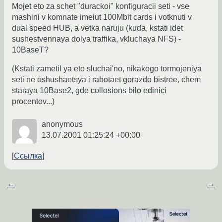
Mojet eto za schet "durackoi" konfiguracii seti - vse
mashini v komnate imeiut 100Mbit cards i votknuti v
dual speed HUB, a vetka naruju (kuda, kstati idet
sushestvennaya dolya traffika, vkluchaya NFS) -
10BaseT?
(Kstati zametil ya eto sluchai'no, nikakogo tormojeniya
seti ne oshushaetsya i rabotaet gorazdo bistree, chem
staraya 10Base2, gde collosions bilo edinici
procentov...)
anonymous
13.07.2001 01:25:24 +00:00
Ссылка
←
→