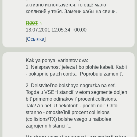
активно используется, то ещё мало
коллизий у тебя. Замени хабы на свичи.
R00T
☆
13.07.2001 12:05:34 +00:00
Ссылка
Kak ya ponyal variantov dva:
1. Neispravnost' jeleza libo plohie kabeli. Kabli
- pokupnie patch cords... Poprobuiu zamenit'.
2. Deistvitel'no bolshaya nagruzka na set'.
Togda u VSEH stancii' v etom segmente doljen
bit' primerno odinakovii' procent collisions.
Tak? An net. U nekotorih - pochti nol'. Chto
stranno - otnosite'lnii procent collisions
(collisions/TX) bolshe vsego u naibolee
zagrujennih stancii'...