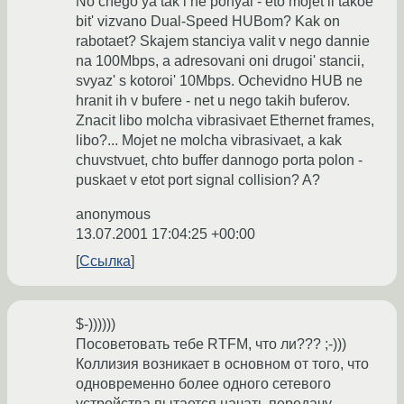
No chego ya tak i ne ponyal - eto mojet li takoe
bit' vizvano Dual-Speed HUBom? Kak on
rabotaet? Skajem stanciya valit v nego dannie
na 100Mbps, a adresovani oni drugoi' stancii,
svyaz' s kotoroi' 10Mbps. Ochevidno HUB ne
hranit ih v bufere - net u nego takih buferov.
Znacit libo molcha vibrasivaet Ethernet frames,
libo?... Mojet ne molcha vibrasivaet, a kak
chuvstvuet, chto buffer dannogo porta polon -
puskaet v etot port signal collision? A?
anonymous
13.07.2001 17:04:25 +00:00
Ссылка
$-))))))
Посоветовать тебе RTFM, что ли??? ;-)))
Коллизия возникает в основном от того, что
одновременно более одного сетевого
устройства пытается начать передачу