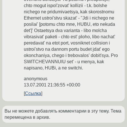
chto mogut ispol'zovat' kollizii - t.k. bolshe
nichego ne pridumivaetsya, kak skorostnomu
Ethernet ustroi'stvu skazat' - "Jdi i nichego ne
posilai' [potomu chto mne, HUBU, eto nekuda
det']' Ostaetsya dva varianta - libo molcha
vibrasivat' paketi - chto est' ploho, libo nachat'
peredavat' na etot port, vosniknet collision i
ustroi'stvo na dannom portu budet jdat' ego
okonchaniya, chego i trebovalos' dobit'sya. Pro
SWITCHEVANNUIU set' - u menya, kak
napisano, HUBi, a ne switchi.
anonymous
13.07.2001 21:36:55 +00:00
Ссылка
Вы не можете добавлять комментарии в эту тему. Тема
перемещена в архив.