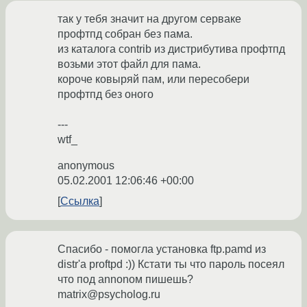
так у тебя значит на другом серваке
профтпд собран без пама.
из каталога contrib из дистрибутива профтпд
возьми этот файл для пама.
короче ковыряй пам, или пересобери
профтпд без оного
---
wtf_
anonymous
05.02.2001 12:06:46 +00:00
Ссылка
Спасибо - помогла установка ftp.pamd из
distr'а proftpd :)) Кстати ты что пароль посеял
что под annonом пишешь?
matrix@psycholog.ru