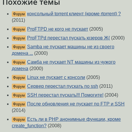
Похожие темы
консольный torrent клиент (кроме rtorrent) ?
Форум
(2011)
ProFTPD не кого не пускает
(2005)
Форум
ProFTPd перестал пускать юзеров Ж(
(2000)
Форум
Samba не пускает машины не из своего
Форум
домена ...
(2000)
Самба не пускает NT машины из чужого
Форум
домена
(2000)
Linux не пускает с консоли
(2005)
Форум
Сервер перестал пускать по ssh
(2011)
Форум
SSH перестал пускать!!! Помогите!
(2004)
Форум
После обновления не пускает по FTP и SSH
Форум
(2014)
Есть ли в PHP анонимные функции, кроме
Форум
create_function?
(2008)