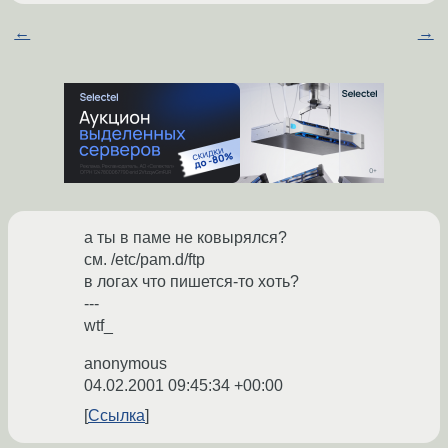
←
→
а ты в паме не ковырялся?
см. /etc/pam.d/ftp
в логах что пишется-то хоть?
---
wtf_
anonymous
04.02.2001 09:45:34 +00:00
Ссылка