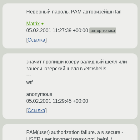
Неверный пароль, PAM авторизейшн fail
Matrix
★
05.02.2001 11:27:39 +00:00
автор топика
Ссылка
значит пропиши юзеру валидный шелл или
занеси юзерский шелл в /etc/shells
---
wtf_
anonymous
05.02.2001 11:29:45 +00:00
Ссылка
PAM(user) authorization failure. а в secure -
USER user incorrect password. help! :(