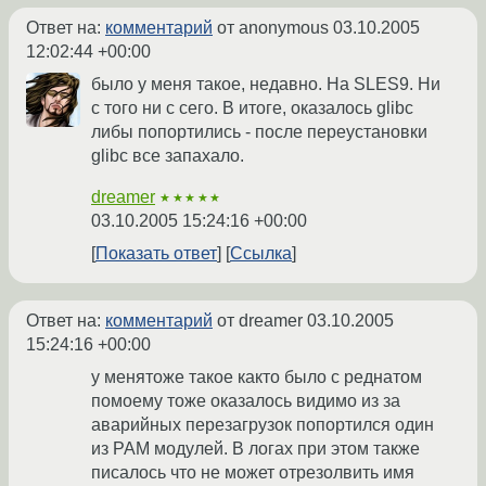
Ответ на:
комментарий
от anonymous
03.10.2005
12:02:44 +00:00
было у меня такое, недавно. На SLES9. Ни
с того ни с сего. В итоге, оказалось glibc
либы попортились - после переустановки
glibc все запахало.
dreamer
★★★★★
03.10.2005 15:24:16 +00:00
Показать ответ
Ссылка
Ответ на:
комментарий
от dreamer
03.10.2005
15:24:16 +00:00
у менятоже такое както было с реднатом
помоему тоже оказалось видимо из за
аварийных перезагрузок попортился один
из PAM модулей. В логах при этом также
писалось что не может отрезолвить имя