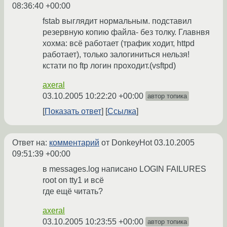
08:36:40 +00:00
fstab выглядит нормальным. подставил
резервную копию файла- без толку. Главнвя
хохма: всё работает (трафик ходит, httpd
работает), только залогиниться нельзя!
кстати по ftp логин проходит.(vsftpd)
axeral
03.10.2005 10:22:20 +00:00
автор топика
Показать ответ
Ссылка
Ответ на:
комментарий
от DonkeyHot
03.10.2005
09:51:39 +00:00
в messages.log написано LOGIN FAILURES
root on tty1 и всё
где ещё читать?
axeral
03.10.2005 10:23:55 +00:00
автор топика