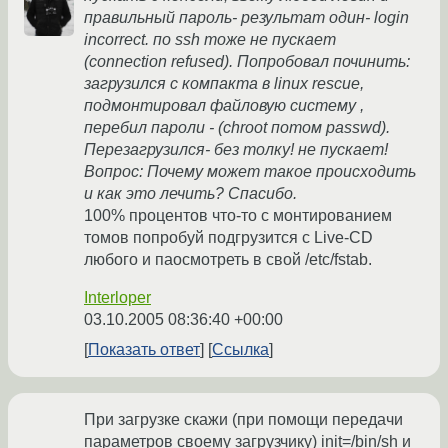
правильный пароль- результат один- login
incorrect. по ssh тоже не пускает
(connection refused). Попробовал починить:
загрузился с компакта в linux rescue,
подмонтировал файловую систему ,
перебил пароли - (chroot потом passwd).
Перезагрузился- без толку! не пускает!
Вопрос: Почему может такое происходить
и как это лечить? Спасибо.
100% процентов что-то с монтированием
томов попробуй подгрузится с Live-CD
любого и паосмотреть в свой /etc/fstab.
Interloper
03.10.2005 08:36:40 +00:00
Показать ответ
Ссылка
При загрузке скажи (при помощи передачи
параметров своему загрузчику) init=/bin/sh и