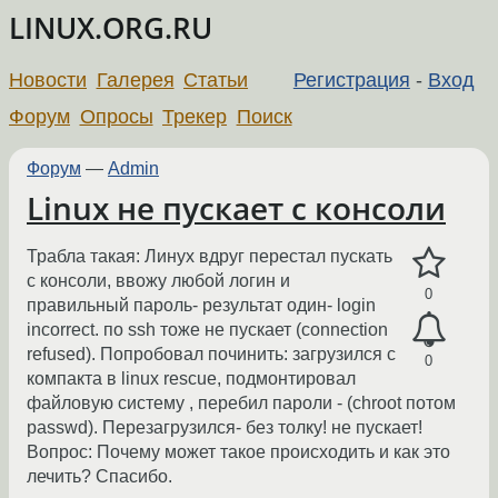
LINUX.ORG.RU
Новости
Галерея
Статьи
Регистрация
-
Вход
Форум
Опросы
Трекер
Поиск
Форум
—
Admin
Linux не пускает с консоли
Трабла такая: Линух вдруг перестал пускать
с консоли, ввожу любой логин и
0
правильный пароль- результат один- login
incorrect. по ssh тоже не пускает (connection
refused). Попробовал починить: загрузился с
0
компакта в linux rescue, подмонтировал
файловую систему , перебил пароли - (chroot потом
passwd). Перезагрузился- без толку! не пускает!
Вопрос: Почему может такое происходить и как это
лечить? Спасибо.