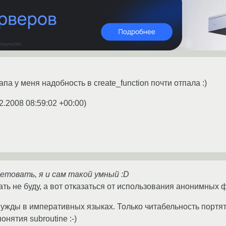
апа у меня надобность в create_function почти отпала :)
2.2008 08:59:02 +00:00
)
ветовать, я и сам такой умный :D
ть не буду, а вот отказаться от использования анонимных фу
 нужды в императивных языках. Только читабельность портя
онятия subroutine :-)