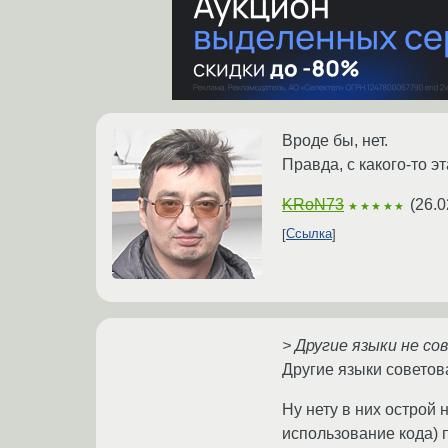
Вроде бы, нет.
Правда, с какого-то эт
KRoN73
(
26.0
★★★★★
Ссылка
> Другие языки не со
Другие языки советова
Ну нету в них острой
использование кода) п