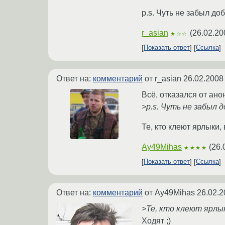
p.s. Чуть не забыл до
r_asian
(
26.02.20
★☆☆
Показать ответ
Ссылка
Ответ на:
комментарий
от r_asian
26.02.2008
Всё, отказался от ано
>p.s. Чуть не забыл 
Те, кто клеют ярлыки,
Ay49Mihas
(
26.
★★★★
Показать ответ
Ссылка
Ответ на:
комментарий
от Ay49Mihas
26.02.2
>Те, кто клеют ярлык
Ходят ;)