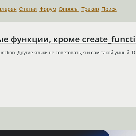
алерея
Статьи
Форум
Опросы
Трекер
Поиск
е функции, кроме create_funct
nction. Другие языки не советовать, я и сам такой умный :D