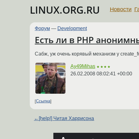
LINUX.ORG.RU
Новости
Г
Форум
—
Development
Есть ли в PHP анонимны
Сабж, уж очень корявый механизм у create_fu
Ay49Mihas
★★★★
26.02.2008 08:02:41 +00:00
Ссылка
←
[help!] Читая Харрисона