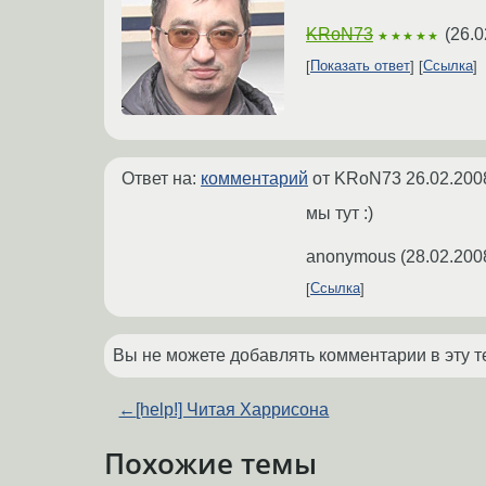
KRoN73
(
26.0
★★★★★
Показать ответ
Ссылка
Ответ на:
комментарий
от KRoN73
26.02.200
мы тут :)
anonymous
(
28.02.200
Ссылка
Вы не можете добавлять комментарии в эту т
←
[help!] Читая Харрисона
Похожие темы