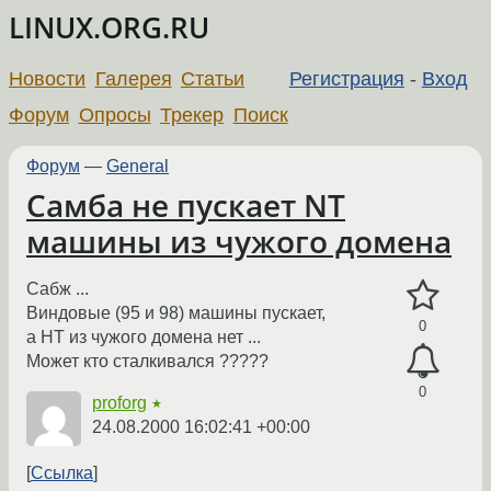
LINUX.ORG.RU
Новости
Галерея
Статьи
Регистрация
-
Вход
Форум
Опросы
Трекер
Поиск
Форум
—
General
Самба не пускает NT
машины из чужого домена
Сабж ...
Виндовые (95 и 98) машины пускает,
0
а НТ из чужого домена нет ...
Может кто сталкивался ?????
0
proforg
★
24.08.2000 16:02:41 +00:00
Ссылка