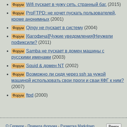
Wifi пускает в чужу сеть. странный баг.
(2015)
Форум
ProFTPD: не хочет пускать пользователей,
Форум
кроме анонимных
(2001)
Qingy не пускает в систему
(2004)
Форум
[багофича][Чужие уведомления]Неужели
Форум
пофиксили?
(2011)
Samba не пускает в домен машины с
Форум
русскими именами
(2003)
Squid & домен NT
(2002)
Форум
Возможно ли сидя через ssh за чужой
Форум
машиной использовать свои проги и сваи КФГ к ним?
(2007)
ftpd
(2000)
Форум
О Сервере
-
Правила форума
-
Разметка Markdown
Вверх