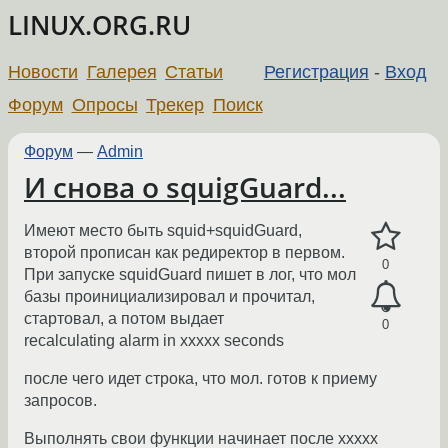
LINUX.ORG.RU
Новости
Галерея
Статьи
Регистрация
-
Вход
Форум
Опросы
Трекер
Поиск
Форум
—
Admin
И снова о squigGuard...
Имеют место быть squid+squidGuard,
второй прописан как редиректор в первом.
0
При запуске squidGuard пишет в лог, что мол
базы проинициализировал и прочитал,
стартовал, а потом выдает
0
recalculating alarm in xxxxx seconds
после чего идет строка, что мол. готов к приему
запросов.
Выполнять свои функции начинает после xxxxx