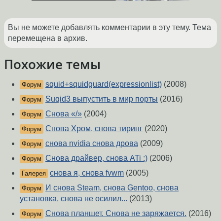
Вы не можете добавлять комментарии в эту тему. Тема
перемещена в архив.
Похожие темы
squid+squidguard(expressionlist)
(2008)
Форум
Suqid3 выпустить в мир порты
(2016)
Форум
Снова «/»
(2004)
Форум
Снова Хром, снова тиринг
(2020)
Форум
снова nvidia снова дрова
(2009)
Форум
Снова драйвер, снова ATi :)
(2006)
Форум
снова я, снова fvwm
(2005)
Галерея
И снова Steam, снова Gentoo, снова
Форум
установка, снова не осилил...
(2013)
Снова планшет. Снова не заряжается.
(2016)
Форум