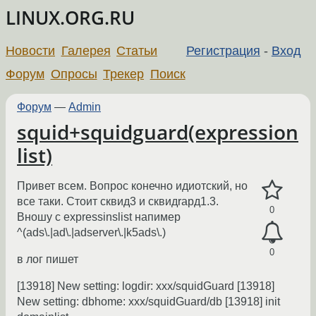
LINUX.ORG.RU
Новости
Галерея
Статьи
Регистрация
-
Вход
Форум
Опросы
Трекер
Поиск
Форум
—
Admin
squid+squidguard(expression
list)
Привет всем. Вопрос конечно идиотский, но
все таки. Стоит сквид3 и сквидrард1.3.
0
Вношу с expressinslist напимер
^(ads\.|ad\.|adserver\.|k5ads\.)
0
в лог пишет
[13918] New setting: logdir: xxx/squidGuard [13918]
New setting: dbhome: xxx/squidGuard/db [13918] init