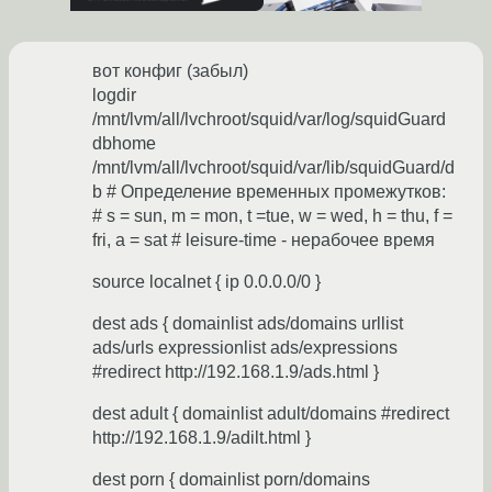
вот конфиг (забыл)
logdir
/mnt/lvm/all/lvchroot/squid/var/log/squidGuard
dbhome
/mnt/lvm/all/lvchroot/squid/var/lib/squidGuard/d
b # Определение временных промежутков:
# s = sun, m = mon, t =tue, w = wed, h = thu, f =
fri, a = sat # leisure-time - нерабочее время
source localnet { ip 0.0.0.0/0 }
dest ads { domainlist ads/domains urllist
ads/urls expressionlist ads/expressions
#redirect http://192.168.1.9/ads.html }
dest adult { domainlist adult/domains #redirect
http://192.168.1.9/adilt.html }
dest porn { domainlist porn/domains