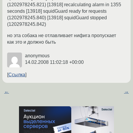
(1202978245.821) [13918] recalculating alarm in 1355
seconds [13918] squidGuard ready for requests
(1202978245.840) [13918] squidGuard stopped
(1202978245.842)
но эта собака не отлавливает нифига пропускает
как это и должно быть
anonymous
14.02.2008 11:02:18 +00:00
Ссылка
←
→