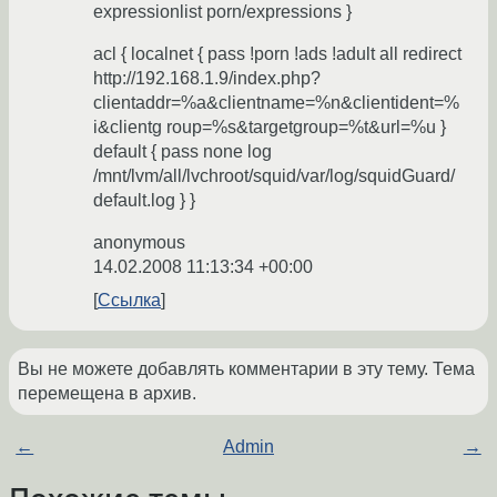
expressionlist porn/expressions }
acl { localnet { pass !porn !ads !adult all redirect
http://192.168.1.9/index.php?
clientaddr=%a&clientname=%n&clientident=%
i&clientg roup=%s&targetgroup=%t&url=%u }
default { pass none log
/mnt/lvm/all/lvchroot/squid/var/log/squidGuard/
default.log } }
anonymous
14.02.2008 11:13:34 +00:00
Ссылка
Вы не можете добавлять комментарии в эту тему. Тема
перемещена в архив.
←
Admin
→