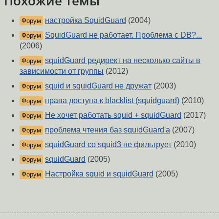
Похожие темы
настройка SquidGuard
(2004)
Форум
SquidGuard не работает. Проблема с DB?...
Форум
(2006)
squidGuard редирект на несколько сайты в
Форум
зависимости от группы
(2012)
squid и squidGuard не дружат
(2003)
Форум
права доступа к blacklist (squidguard)
(2010)
Форум
Не хочет работать squid + squidGuard
(2017)
Форум
проблема чтения баз squidGuard'а
(2007)
Форум
squidGuard со squid3 не фильтрует
(2010)
Форум
squidGuard
(2005)
Форум
Настройка squid и squidGuard
(2005)
Форум