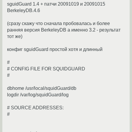
sguidGuard 1.4 + патчи 20091019 и 20091015
BerkeleyDB.4.6
(сразу скажу что сначала пробовалась и более
ранняя версия BerkeleyDB а именно 3.2 - результат
тот же)
конфиг sguidGuard простой хотя и длинный
#
# CONFIG FILE FOR SQUIDGUARD
#
dbhome /usr/local/squidGuard/db
logdir /var/log/squidGuard/log
# SOURCE ADDRESSES:
#