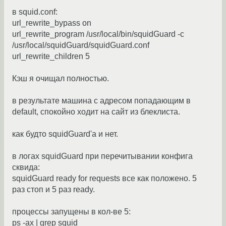
в squid.conf:
url_rewrite_bypass on
url_rewrite_program /usr/local/bin/squidGuard -c
/usr/local/squidGuard/squidGuard.conf
url_rewrite_children 5
Кэш я очищал полностью.
в результате машина с адресом попадающим в
default, спокойно ходит на сайт из блеклиста.
как будто squidGuard'а и нет.
в логах squidGuard при перечитывании конфига
сквида:
squidGuard ready for requests все как положено. 5
раз стоп и 5 раз ready.
процессы запущены в кол-ве 5:
ps -ax | grep squid