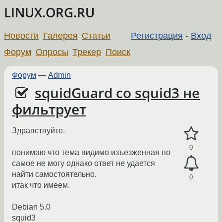
LINUX.ORG.RU
Новости
Галерея
Статьи
Регистрация
-
Вход
Форум
Опросы
Трекер
Поиск
Форум
—
Admin
squidGuard со squid3 не
фильтрует
Здравствуйте.
0
понимаю что тема видимо изъезженная по
самое не могу однако ответ не удается
найти самостоятельно.
0
итак что имеем.
Debian 5.0
squid3