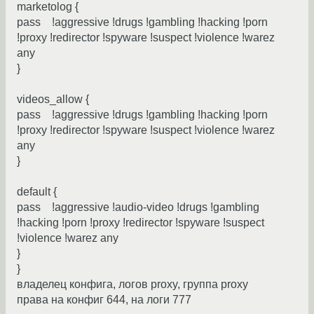
marketolog {
pass !aggressive !drugs !gambling !hacking !porn
!proxy !redirector !spyware !suspect !violence !warez
any
}
videos_allow {
pass !aggressive !drugs !gambling !hacking !porn
!proxy !redirector !spyware !suspect !violence !warez
any
}
default {
pass !aggressive !audio-video !drugs !gambling
!hacking !porn !proxy !redirector !spyware !suspect
!violence !warez any
}
}
владелец конфига, логов proxy, группа proxy
права на конфиг 644, на логи 777