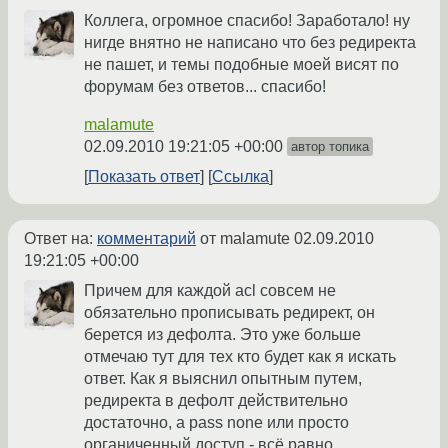
Коллега, огромное спасибо! Заработало! ну
нигде внятно не написано что без редиректа
не пашет, и темы подобные моей висят по
форумам без ответов... спасибо!
malamute
02.09.2010 19:21:05 +00:00
автор топика
Показать ответ
Ссылка
Ответ на:
комментарий
от malamute
02.09.2010
19:21:05 +00:00
Причем для каждой acl совсем не
обязательно прописывать редирект, он
берется из дефолта. Это уже больше
отмечаю тут для тех кто будет как я искать
ответ. Как я выяснил опытным путем,
редиректа в дефолт действительно
достаточно, а pass none или просто
органиченный доступ - всё равно.