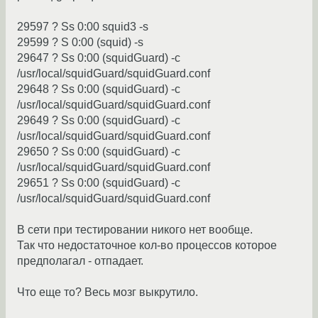
29597 ? Ss 0:00 squid3 -s
29599 ? S 0:00 (squid) -s
29647 ? Ss 0:00 (squidGuard) -c
/usr/local/squidGuard/squidGuard.conf
29648 ? Ss 0:00 (squidGuard) -c
/usr/local/squidGuard/squidGuard.conf
29649 ? Ss 0:00 (squidGuard) -c
/usr/local/squidGuard/squidGuard.conf
29650 ? Ss 0:00 (squidGuard) -c
/usr/local/squidGuard/squidGuard.conf
29651 ? Ss 0:00 (squidGuard) -c
/usr/local/squidGuard/squidGuard.conf
В сети при тестировании никого нет вообще.
Так что недостаточное кол-во процессов которое
предполагал - отпадает.
Что еще то? Весь мозг выкрутило.