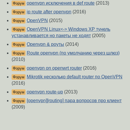
openvpn исключения в def route
(2013)
Форум
ip route after openvpn
(2016)
Форум
OpenVPN
(2015)
Форум
OpenVPN Linux<-> Windows XP тунель
Форум
устанавливается но пакеты не ходят
(2005)
Openvpn & роуты
(2014)
Форум
Route openvpn (по умолчанию через шлюз)
Форум
(2010)
openvpn on openwrt router
(2016)
Форум
Mikrotik несколько default router по OpenVPN
Форум
(2016)
openvpn route-up
(2013)
Форум
[openvpn][routing] пара вопросов про клиент
Форум
(2009)