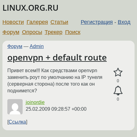
LINUX.ORG.RU
Новости
Галерея
Статьи
Регистрация
-
Вход
Форум
Опросы
Трекер
Поиск
Форум
—
Admin
openvpn + default route
Привет всем!!! Как средствами openvpn
заменить роут по умолчанию на IP тунеля
0
(серверная сторона) после того как он
поднимется?
0
joinordie
25.02.2009 09:28:57 +00:00
Ссылка