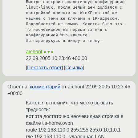
Быстро настроил аналогичную конфигурацию 
linux-linux, после целый ден долбался с 
настройкой клиента на WinXP на той же 
машине с теми же ключами и IP-адресом.

Подробностей не помню. Кажется было что-
то неочевидное на первый взгляд с 
конфигурацией Win-клиента.

Ща перегружусь в винду и гляну.
archont
★★★
22.09.2005 10:23:46 +00:00
Показать ответ
Ссылка
Ответ на:
комментарий
от archont
22.09.2005 10:23:46
+00:00
Кажется вспомнил, что могло вызвать
трудности:
вот эта достаточно неочевидная строчка в
файле tls-home.ovpn
route 192.168.110.0 255.255.255.0 10.1.0.1
где 192.168.110.0 - удаленная LAN