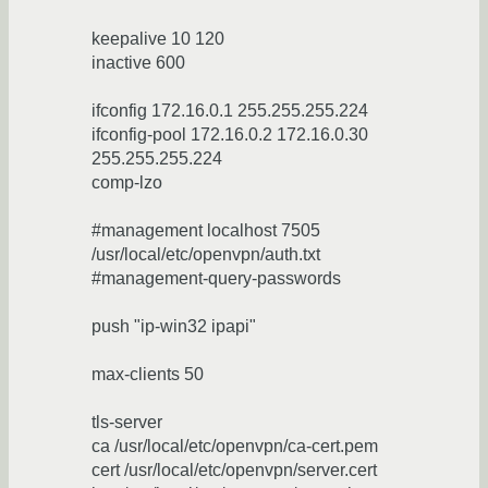
keepalive 10 120
inactive 600
ifconfig 172.16.0.1 255.255.255.224
ifconfig-pool 172.16.0.2 172.16.0.30
255.255.255.224
comp-lzo
#management localhost 7505
/usr/local/etc/openvpn/auth.txt
#management-query-passwords
push "ip-win32 ipapi"
max-clients 50
tls-server
ca /usr/local/etc/openvpn/ca-cert.pem
cert /usr/local/etc/openvpn/server.cert