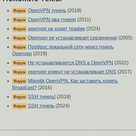
OpenVPN тунель
(2018)
Форум
OpenVPN два тунеля
(2011)
Форум
openvpn не ходит трафик
(2024)
Форум
Openvpn не устанавливает соединение
(2005)
Форум
Проброс локальной сети через тунель
Форум
Openvpn
(2019)
Не устанавливается DNS в OpenVPN
(2022)
Форум
openvpn клиент не устанавливает DNS
(2017)
Форум
Mikrotik OpenVPN. Как заставить ходить
Форум
Broadcast?
(2016)
SSH тунель!
(2018)
Форум
SSH тунель
(2024)
Форум