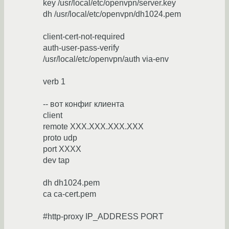
key /usr/local/etc/openvpn/server.key
dh /usr/local/etc/openvpn/dh1024.pem
client-cert-not-required
auth-user-pass-verify
/usr/local/etc/openvpn/auth via-env
verb 1
-- вот конфиг клиента
client
remote XXX.XXX.XXX.XXX
proto udp
port XXXX
dev tap
dh dh1024.pem
ca ca-cert.pem
#http-proxy IP_ADDRESS PORT