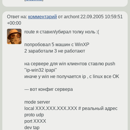
Ответ на:
комментарий
от archont
22.09.2005 10:59:51
+00:00
route я ставил/убирал толку ноль :(
попробовал 5 машин с WinXP
2 заработали 3 не работают
на сервере для win клиентов ставлю push
"ip-win32 ipapi"
иначе у win не получается ip , с linux все OK
--- вот конфиг сервера
mode server
local XXX.XXX.XXX.XXX # реальный адрес
proto udp
port XXXX
dev tap