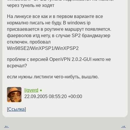
через тунель не ходят
На линкусе все как и в первом варианте все
нормално писать не буду. В windows ip
присваевается в роутинге маршрут появляется.
фаерволов итд нету, в случае SP2 брандмаузер
отключен. пробовал
Win98SE2/WinXPSP1/WinXPSP2
проблем с версией OpenVPN 2.0.2-GUI никто не
всречал?
если нужны листинги чего-нибуть, вышлю.
ligverd
★
22.09.2005 08:55:20 +00:00
Ссылка
←
→