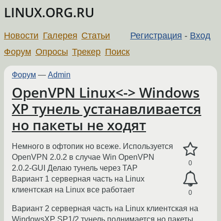
LINUX.ORG.RU
Новости
Галерея
Статьи
Регистрация
-
Вход
Форум
Опросы
Трекер
Поиск
Форум
—
Admin
OpenVPN Linux<-> Windows
XP тунель устанавливается
но пакеты не ходят
Немного в офтопик но всеже. Используется
OpenVPN 2.0.2 в случае Win OpenVPN
0
2.0.2-GUI Делаю тунель через TAP
Вариант 1 серверная часть на Linux
клиентская на Linux все работает
0
Вариант 2 серверная часть на Linux клиентская на
WindowsXP SP1/2 тунель поднимается но пакеты