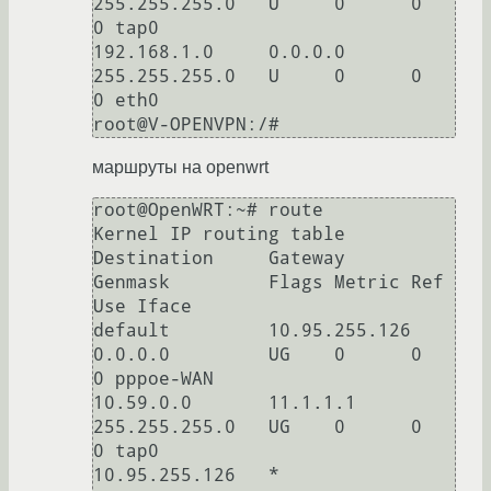
255.255.255.0   U     0      0        
0 tap0

192.168.1.0     0.0.0.0         
255.255.255.0   U     0      0        
0 eth0

root@V-OPENVPN:/#
маршруты на openwrt
root@OpenWRT:~# route

Kernel IP routing table

Destination     Gateway         
Genmask         Flags Metric Ref    
Use Iface

default         10.95.255.126   
0.0.0.0         UG    0      0        
0 pppoe-WAN

10.59.0.0       11.1.1.1        
255.255.255.0   UG    0      0        
0 tap0

10.95.255.126   *               