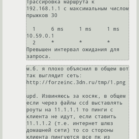
Трассировка маршрута к 
192.168.1.1 с максимальным числом 
прыжков 30

  1     6 ms     1 ms     1 ms  
10.59.0.1

  2     *        *        *     
Превышен интервал ожидания для 
запроса.
м.б. я плохо объяснил в общем вот 
так выглядит сеть:

http://forzeinc.3dn.ru/tmp/1.png

upd. Извиняюсь за косяк, в общем 
если через файлы ccd выставлять 
роуты на 11.1.1.1 то пинги с 
клиента не идут, если ставить 
11.1.1.2 (т.е. интернет шлюз 
домашней сети) то со стороны 
клиента пингуются все пк из 