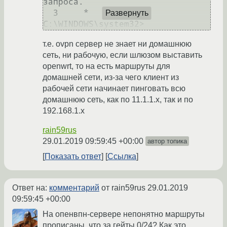
запроса.

  3     *     ^C

Развернуть
C:\WINDOWS\system32>
т.е. ovpn сервер не знает ни домашнюю
сеть, ни рабочую, если шлюзом выставить
openwrt, то на есть маршруты для
домашней сети, из-за чего клиент из
рабочей сети начинает пинговать всю
домашнюю сеть, как по 11.1.1.х, так и по
192.168.1.х
rain59rus
29.01.2019 09:59:45 +00:00
автор топика
Показать ответ
Ссылка
Ответ на:
комментарий
от rain59rus
29.01.2019
09:59:45 +00:00
На опенвпн-сервере непонятно маршруты
прописаны, что за гейты 0/24? Как это