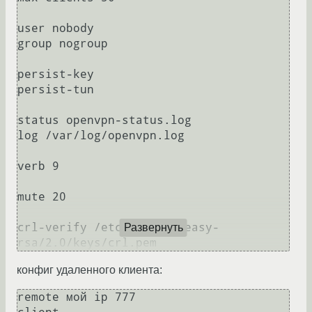
user nobody

group nogroup

persist-key

persist-tun

status openvpn-status.log

log /var/log/openvpn.log

verb 9

mute 20

crl-verify /etc/openvpn/easy-
Развернуть
rsa/2.0/keys/crl.pem
конфиг удаленного клиента:
remote мой ip 777
