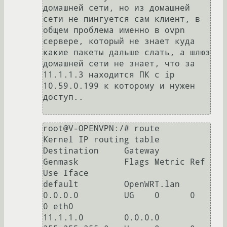
домашней сети, но из домашней 
сети не пингуется сам клиент, в 
общем проблема именно в ovpn 
сервере, который не знает куда 
какие пакеты дальше слать, а шлюз 
домашней сети не знает, что за 
11.1.1.3 находится ПК с ip 
10.59.0.199 к которому и нужен 
доступ..

root@V-OPENVPN:/# route

Kernel IP routing table

Destination     Gateway         
Genmask         Flags Metric Ref    
Use Iface

default         OpenWRT.lan     
0.0.0.0         UG    0      0        
0 eth0

11.1.1.0        0.0.0.0         