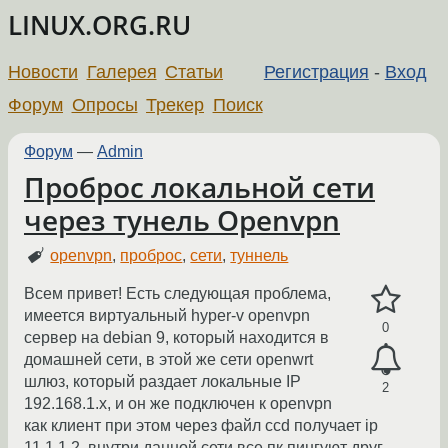
LINUX.ORG.RU
Новости
Галерея
Статьи
Регистрация
-
Вход
Форум
Опросы
Трекер
Поиск
Форум
—
Admin
Проброс локальной сети
через тунель Openvpn
openvpn
,
проброс
,
сети
,
туннель
Всем привет! Есть следующая проблема,
имеется виртуальный hyper-v openvpn
0
сервер на debian 9, который находится в
домашней сети, в этой же сети openwrt
шлюз, который раздает локальные IP
2
192.168.1.x, и он же подключен к openvpn
как клиент при этом через файл ccd получает ip
11.1.1.2, внутри данной сети все пк пингуют друг