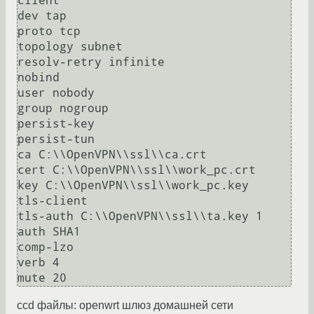
client

dev tap

proto tcp

topology subnet

resolv-retry infinite

nobind

user nobody

group nogroup

persist-key

persist-tun

ca C:\\OpenVPN\\ssl\\ca.crt

cert C:\\OpenVPN\\ssl\\work_pc.crt

key C:\\OpenVPN\\ssl\\work_pc.key

tls-client

tls-auth C:\\OpenVPN\\ssl\\ta.key 1

auth SHA1

comp-lzo

verb 4

mute 20
ccd файлы: openwrt шлюз домашней сети