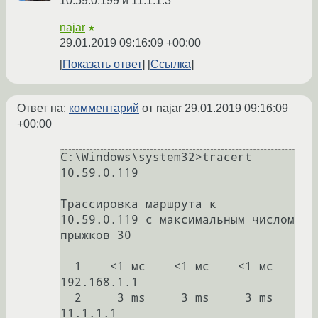
10.59.0.199 и 11.1.1.3
najar
★
29.01.2019 09:16:09 +00:00
Показать ответ
Ссылка
Ответ на:
комментарий
от najar
29.01.2019 09:16:09
+00:00
C:\Windows\system32>tracert 
10.59.0.119

Трассировка маршрута к 
10.59.0.119 с максимальным числом 
прыжков 30

  1    <1 мс    <1 мс    <1 мс  
192.168.1.1

  2     3 ms     3 ms     3 ms  
11.1.1.1
