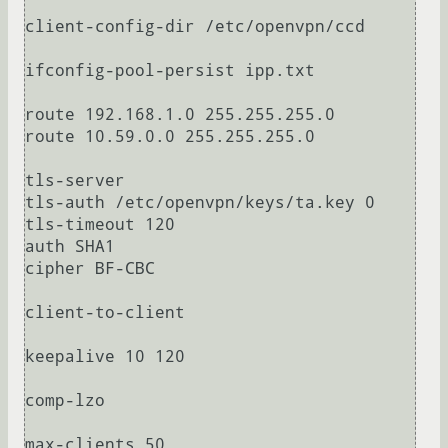
client-config-dir /etc/openvpn/ccd

ifconfig-pool-persist ipp.txt

route 192.168.1.0 255.255.255.0

route 10.59.0.0 255.255.255.0

tls-server

tls-auth /etc/openvpn/keys/ta.key 0

tls-timeout 120

auth SHA1

cipher BF-CBC

client-to-client

keepalive 10 120

comp-lzo

max-clients 50
