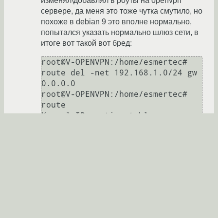
изменял\добавлял в роуты на openvpn
сервере, да меня это тоже чутка смутило, но
похоже в debian 9 это вполне нормально,
попытался указать нормально шлюз сети, в
итоге вот такой вот бред:
root@V-OPENVPN:/home/esmertec# 
route del -net 192.168.1.0/24 gw 
0.0.0.0

root@V-OPENVPN:/home/esmertec# 
route

Kernel IP routing table

Destination     Gateway         
Genmask         Flags Metric Ref    
Use Iface

default         OpenWRT.lan     
0.0.0.0         UG    0      0        
0 eth0

10.59.0.0       11.1.1.1        
255.255.255.0   UG    0      0        
0 tap0
