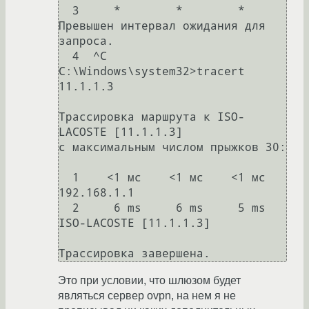
  3     *        *        *     
Превышен интервал ожидания для 
запроса.

  4  ^C

C:\Windows\system32>tracert 
11.1.1.3

Трассировка маршрута к ISO-
LACOSTE [11.1.1.3]

с максимальным числом прыжков 30:

  1    <1 мс    <1 мс    <1 мс  
192.168.1.1

  2     6 ms     6 ms     5 ms  
ISO-LACOSTE [11.1.1.3]

Трассировка завершена.
Это при условии, что шлюзом будет
являться сервер ovpn, на нем я не