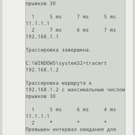
прыжков 30

  1     5 ms     7 ms     5 ms  
11.1.1.1

  2     7 ms     6 ms     7 ms  
192.168.1.1

Трассировка завершена.

C:\WINDOWS\system32>tracert 
192.168.1.2

Трассировка маршрута к 
192.168.1.2 с максимальным числом 
прыжков 30

  1     5 ms     6 ms     4 ms  
11.1.1.1

  2     *        *        *     
Превышен интервал ожидания для 