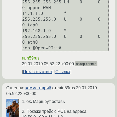
255.255.255.255 UH    0      0        
0 pppoe-WAN

11.1.1.0        *               
255.255.255.0   U     0      0        
0 tap0

192.168.1.0     *               
255.255.255.0   U     0      0        
0 eth0

root@OpenWRT:~#
rain59rus
29.01.2019 05:52:22 +00:00
автор топика
Показать ответ
Ссылка
Ответ на:
комментарий
от rain59rus
29.01.2019
05:52:22 +00:00
1. ok. Маршрут оставь
2. Покажи трейс с PC1 на адреса