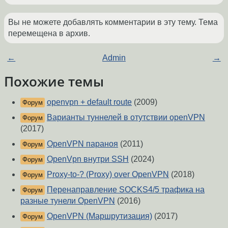
Вы не можете добавлять комментарии в эту тему. Тема
перемещена в архив.
←
Admin
→
Похожие темы
openvpn + default route
(2009)
Форум
Варианты туннелей в отутствии openVPN
Форум
(2017)
OpenVPN параноя
(2011)
Форум
OpenVpn внутри SSH
(2024)
Форум
Proxy-to-? (Proxy) over OpenVPN
(2018)
Форум
Перенаправление SOCKS4/5 трафика на
Форум
разные тунели OpenVPN
(2016)
OpenVPN (Маршрутизация)
(2017)
Форум