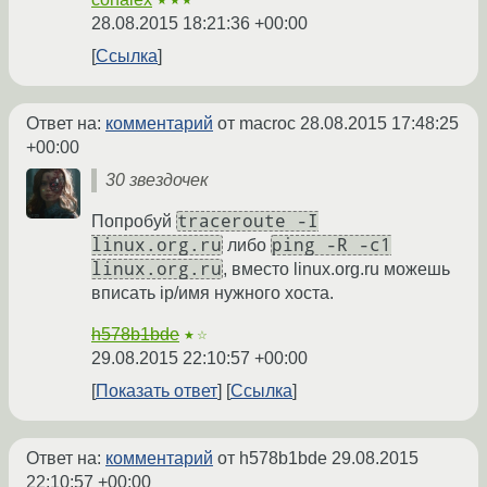
★★★
28.08.2015 18:21:36 +00:00
Ссылка
Ответ на:
комментарий
от macroc
28.08.2015 17:48:25
+00:00
30 звездочек
traceroute -I
Попробуй
linux.org.ru
ping -R -c1
либо
linux.org.ru
, вместо linux.org.ru можешь
вписать ip/имя нужного хоста.
h578b1bde
★☆
29.08.2015 22:10:57 +00:00
Показать ответ
Ссылка
Ответ на:
комментарий
от h578b1bde
29.08.2015
22:10:57 +00:00