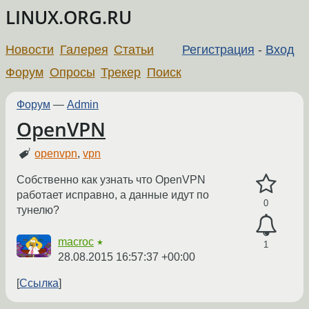
LINUX.ORG.RU
Новости
Галерея
Статьи
Регистрация
-
Вход
Форум
Опросы
Трекер
Поиск
Форум
—
Admin
OpenVPN
openvpn
,
vpn
Собственно как узнать что OpenVPN
работает исправно, а данные идут по
0
тунелю?
macroc
★
1
28.08.2015 16:57:37 +00:00
Ссылка