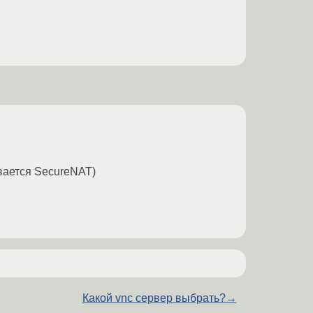
вается SecureNAT)
Какой vnc сервер выбрать?
→