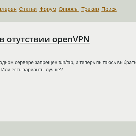
алерея
Статьи
Форум
Опросы
Трекер
Поиск
в отутствии openVPN
 одном сервере запрещен tun/tap, и теперь пытаюсь выбра
? Или есть варианты лучше?