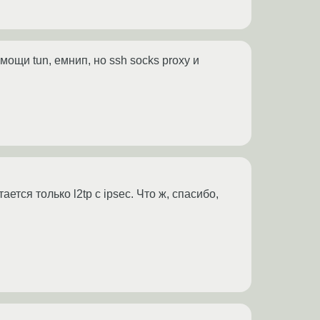
омощи tun, емнип, но ssh socks proxy и
ается только l2tp c ipsec. Что ж, спасибо,