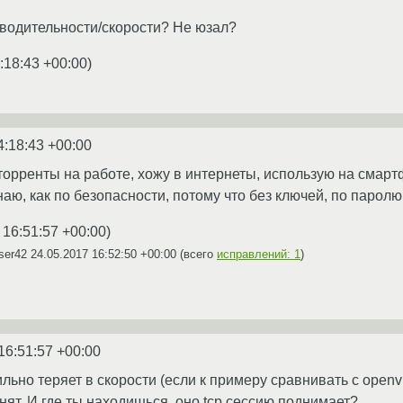
зводительности/скорости? Не юзал?
:18:43 +00:00
)
4:18:43 +00:00
орренты на работе, хожу в интернеты, использую на смарт
наю, как по безопасности, потому что без ключей, по паролю
 16:51:57 +00:00
)
ser42
24.05.2017 16:52:50 +00:00
(всего
исправлений: 1
)
16:51:57 +00:00
льно теряет в скорости (если к примеру сравнивать с openvp
однят. И где ты находишься. оно tcp сессию поднимает?