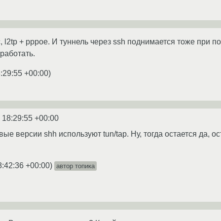
sec, l2tp + pppoe. И туннель через ssh поднимается тоже при п
работать.
:29:55 +00:00
)
 18:29:55 +00:00
ые версии shh используют tun/tap. Ну, тогда остается да, ост
8:42:36 +00:00
)
автор топика