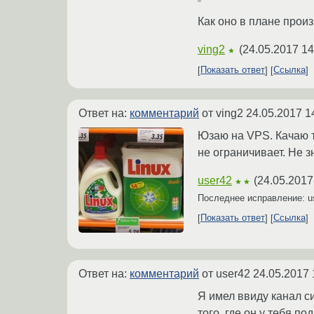
Как оно в плане прои
ving2
(
24.05.2017 14
★
Показать ответ
Ссылка
Ответ на:
комментарий
от ving2
24.05.2017 1
Юзаю на VPS. Качаю т
не ограничивает. Не з
user42
(
24.05.2017
★★
Последнее исправление: u
Показать ответ
Ссылка
Ответ на:
комментарий
от user42
24.05.2017 
Я имел ввиду канал си
того, где он у тебя п