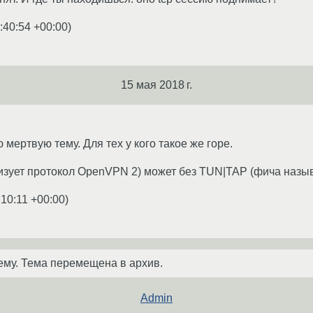
:40:54 +00:00
)
15 мая 2018 г.
мертвую тему. Для тех у кого такое же горе.
лизует протокол OpenVPN 2) может без TUN|TAP (фича назы
:10:11 +00:00
)
ему. Тема перемещена в архив.
Admin