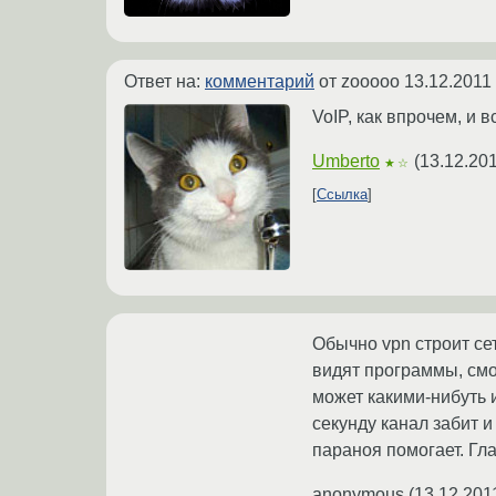
Ответ на:
комментарий
от zooooo
13.12.2011
VoIP, как впрочем, и 
Umberto
(
13.12.201
★☆
Ссылка
Обычно vpn строит сет
видят программы, смот
может какими-нибуть 
секунду канал забит и
параноя помогает. Гла
anonymous
(
13.12.201