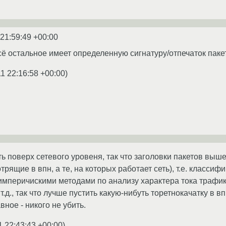
 21:59:49 +00:00
всё остальное имеет определенную сигнатуру/отпечаток паке
1 22:16:58 +00:00
)
ь поверх сетевого уровеня, так что заголовки пакетов выше 
рящие в впн, а те, на которых работает сеть), т.е. классиф
империчискими методами по анализу характера тока трафик
 т.д., так что лучше пустить какую-нибуть торетнокачатку в 
вное - никого не убить.
1 22:43:43 +00:00
)