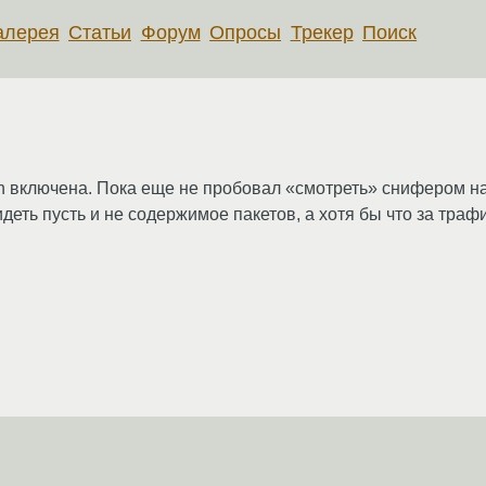
алерея
Статьи
Форум
Опросы
Трекер
Поиск
th включена. Пока еще не пробовал «смотреть» снифером н
деть пусть и не содержимое пакетов, а хотя бы что за траф