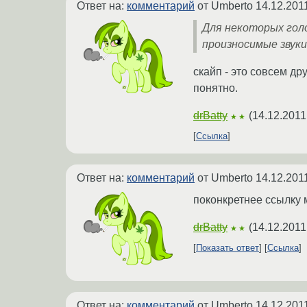
Ответ на:
комментарий
от Umberto
14.12.201
Для некоторых гол
произносимые звуки 
скайп - это совсем др
понятно.
drBatty
(
14.12.2011
★★
Ссылка
Ответ на:
комментарий
от Umberto
14.12.201
поконкретнее ссылку
drBatty
(
14.12.2011
★★
Показать ответ
Ссылка
Ответ на:
комментарий
от Umberto
14.12.201