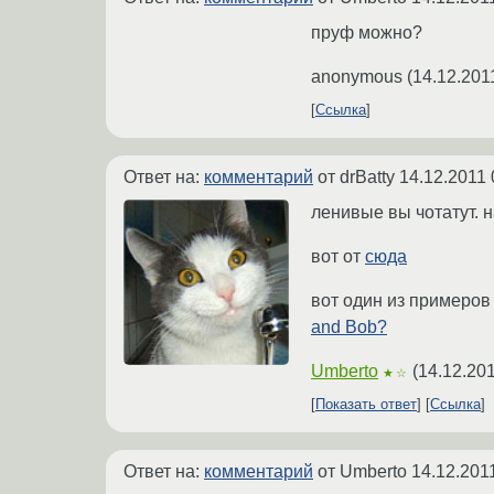
пруф можно?
anonymous
(
14.12.201
Ссылка
Ответ на:
комментарий
от drBatty
14.12.2011 
ленивые вы чотатут. н
вот от
сюда
вот один из примеров
and Bob?
Umberto
(
14.12.201
★☆
Показать ответ
Ссылка
Ответ на:
комментарий
от Umberto
14.12.201